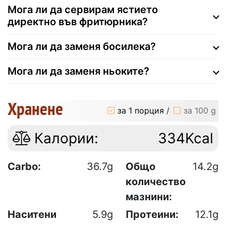
Мога ли да сервирам ястието
директно във фритюрника?
Мога ли да заменя босилека?
Мога ли да заменя ньоките?
Хранене
за 1 порция
/
за 100 g
Калории:
334Kcal
Carbo:
36.7g
Общо
14.2g
количество
мазнини:
Наситени
5.9g
Протеини:
12.1g