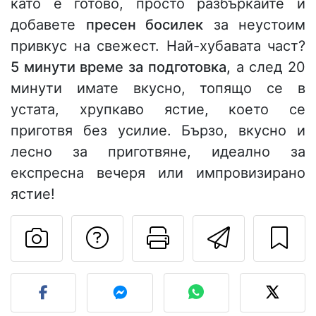
като е готово, просто разбъркайте и
добавете
пресен босилек
за неустоим
привкус на свежест. Най-хубавата част?
5 минути време за подготовка,
а след 20
минути имате вкусно, топящо се в
устата, хрупкаво ястие, което се
приготвя без усилие. Бързо, вкусно и
лесно за приготвяне, идеално за
експресна вечеря или импровизирано
ястие!
Да зададете въпр
Отпечатване
Изпрат
Публикувайте своя сним