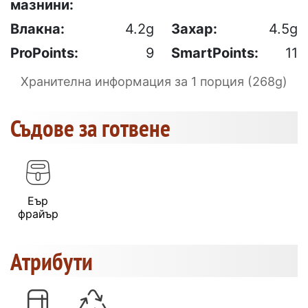
мазнини:
Влакна:
4.2g
Захар:
4.5g
ProPoints:
9
SmartPoints:
11
Хранителна информация за 1 порция (268g)
Съдове за готвене
Еър
фрайър
Атрибути