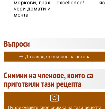
моркови, грах,
excellence!
яст
чери домати и
мента
Въпроси
Да зададете въпрос на автора
Снимки на членове, които са
приготвили тази рецепта
Публикувайте своя снимка на тази рецепта