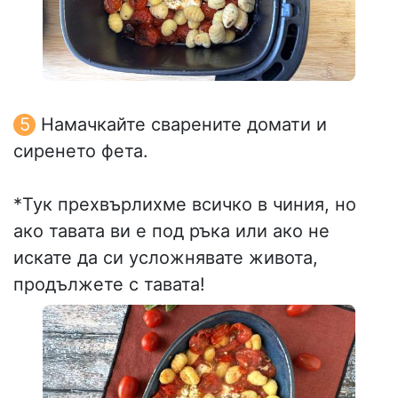
Намачкайте сварените домати и
сиренето фета.
*Тук прехвърлихме всичко в чиния, но
ако тавата ви е под ръка или ако не
искате да си усложнявате живота,
продължете с тавата!