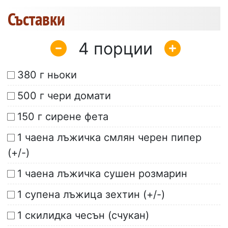
Съставки
4
380 г ньоки
500 г чери домати
150 г сирене фета
1 чаена лъжичка смлян черен пипер
(+/-)
1 чаена лъжичка сушен розмарин
1 супена лъжица зехтин (+/-)
1 скилидка чесън (счукан)