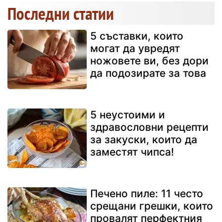
Последни статии
5 съставки, които
могат да увредят
ножовете ви, без дори
да подозирате за това
5 неустоими и
здравословни рецепти
за закуски, които да
заместят чипса!
Печено пиле: 11 често
срещани грешки, които
провалят перфектния