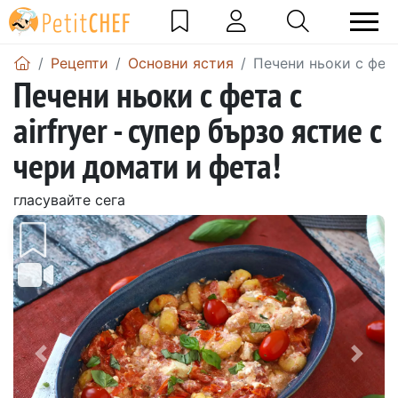
Рецепти
Основни ястия
Печени ньоки с фета
Печени ньоки с фета с
airfryer - супер бързо ястие с
чери домати и фета!
гласувайте сега
Предишен
Сле