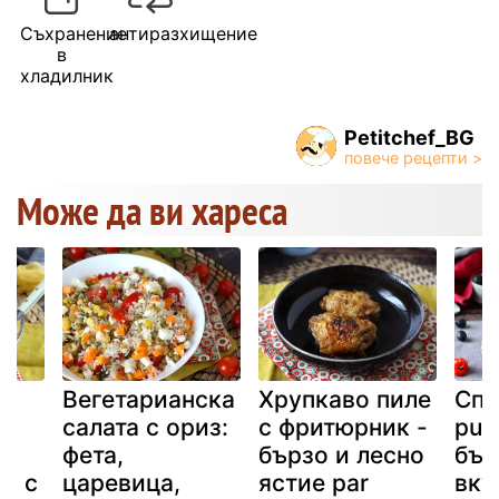
Съхранение
антиразхищение
в
хладилник
Petitchef_BG
Може да ви хареса
Вегетарианска
Хрупкаво пиле
Спа
и
салата с ориз:
с фритюрник -
put
фета,
бързо и лесно
бър
та с
царевица,
ястие par
вку