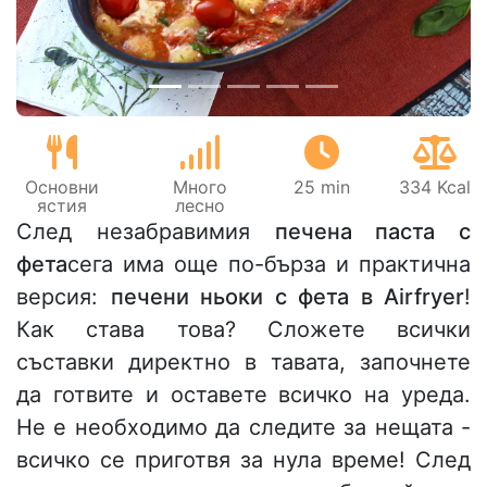
Основни
Много
25 min
334 Kcal
ястия
лесно
След незабравимия
печена паста с
фета
сега има още по-бърза и практична
версия:
печени ньоки с фета в Airfryer
!
Как става това? Сложете всички
съставки директно в тавата, започнете
да готвите и оставете всичко на уреда.
Не е необходимо да следите за нещата -
всичко се приготвя за нула време! След