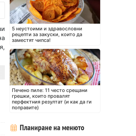
зи
5 неустоими и здравословни
рецепти за закуски, които да
на
заместят чипса!
я,
Печено пиле: 11 често срещани
грешки, които провалят
перфектния резултат (и как да ги
поправите)
Планиране на менюто