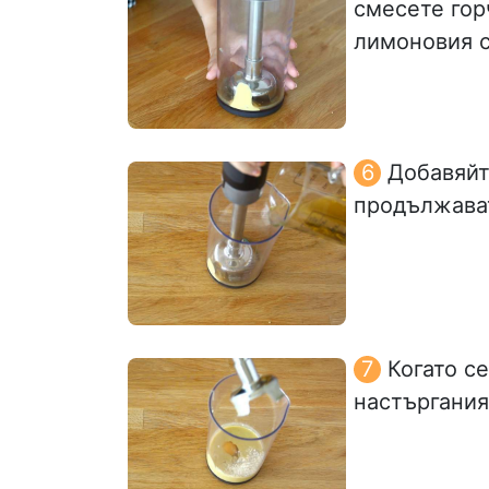
смесете горч
лимоновия с
Добавяйт
продължават
Когато с
настъргания