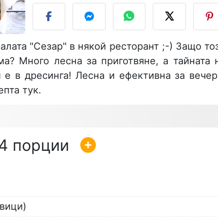
алата "Сезар" в някой ресторант ;-) Защо то
ма? Много лесна за приготвяне, а тайната 
 е в дресинга! Лесна и ефективна за вечер
пта тук.
4
ивици)