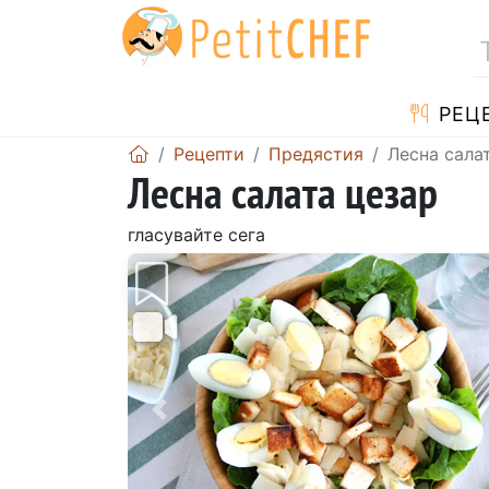
РЕЦ
Рецепти
Предястия
Лесна сала
Лесна салата цезар
гласувайте сега
Предишен