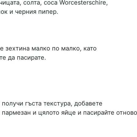
ицата, солта, соса Worcesterschire,
ок и черния пипер.
е зехтина малко по малко, като
е да пасирате.
е получи гъста текстура, добавете
 пармезан и цялото яйце и пасирайте отново