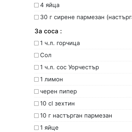
4 яйца
30 г сирене пармезан (настърг
За соса :
1 ч.л. горчица
Сол
1 ч.л. сос Уорчестър
1 лимон
черен пипер
10 cl зехтин
10 г настърган пармезан
1 яйце