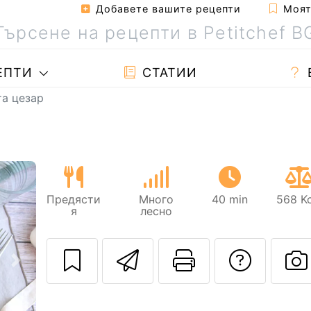
Добавете вашите рецепти
Моята
ЕПТИ
СТАТИИ
та цезар
Предясти
Много
40 min
568 Kc
я
лесно
Изпратете тази
Отпечатва
Да з
Следващ
П