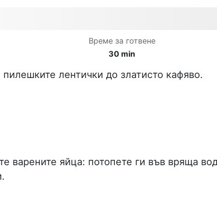
Време за готвене
30 min
 пилешките лентички до златисто кафяво.
те варените яйца: потопете ги във вряща во
.