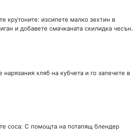
те крутоните: изсипете малко зехтин в
иган и добавете смачканата скилидка чесън.
 нарязания хляб на кубчета и го запечете в
те соса: С помощта на потапящ блендер