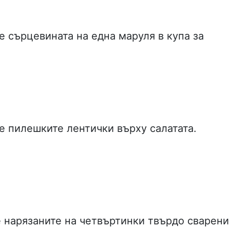
е сърцевината на една маруля в купа за
е пилешките лентички върху салатата.
 нарязаните на четвъртинки твърдо сварени