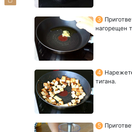
Приготве
нагорещен т
Нарежете
тигана.
Приготве