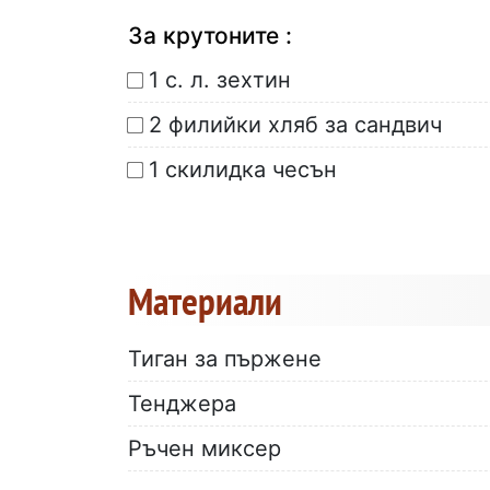
За крутоните :
1 с. л. зехтин
2 филийки хляб за сандвич
1 скилидка чесън
Материали
Тиган за пържене
Тенджера
Ръчен миксер