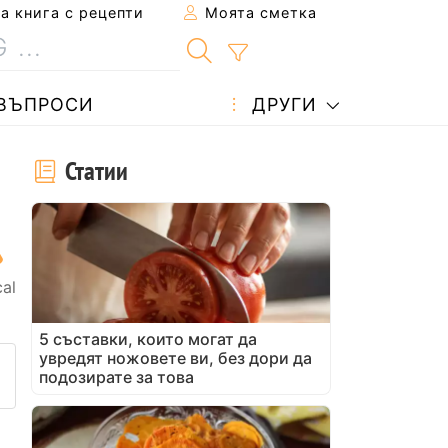
 книга с рецепти
Моята сметка
ВЪПРОСИ
ДРУГИ
Статии
al
5 съставки, които могат да
увредят ножовете ви, без дори да
 рецепта на приятел
не на тази страница
ададете въпрос на автора
подозирате за това
убликувайте своя снимка на