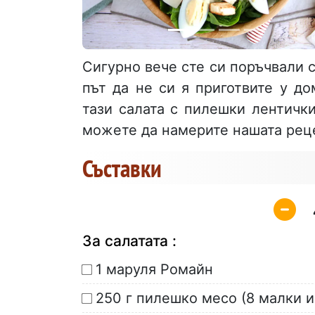
Сигурно вече сте си поръчвали с
път да не си я приготвите у до
тази салата с пилешки лентички
можете да намерите нашата реце
Съставки
За салатата :
1 маруля Ромайн
250 г пилешко месо (8 малки 