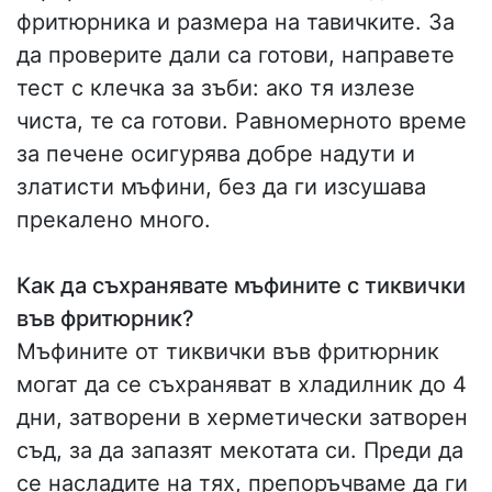
фритюрника и размера на тавичките. За
да проверите дали са готови, направете
тест с клечка за зъби: ако тя излезе
чиста, те са готови. Равномерното време
за печене осигурява добре надути и
златисти мъфини, без да ги изсушава
прекалено много.
Как да съхранявате мъфините с тиквички
във фритюрник?
Мъфините от тиквички във фритюрник
могат да се съхраняват в хладилник до 4
дни, затворени в херметически затворен
съд, за да запазят мекотата си. Преди да
се насладите на тях, препоръчваме да ги