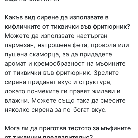
Какъв вид сирене да използвате в
кифличките от тиквички във фритюрник?
Можете да използвате настърган
пармезан, натрошена фета, провола или
пушена скаморца, за да придадете
аромат и кремообразност на мъфините
от тиквички във фритюрник. Зрелите
сирена придават вкус и структура,
докато по-меките ги правят жилави и
влажни. Можете също така да смесите
няколко сирена за по-богат вкус.
Мога ли да приготвя тестото за мъфините
от тиквички предварително?