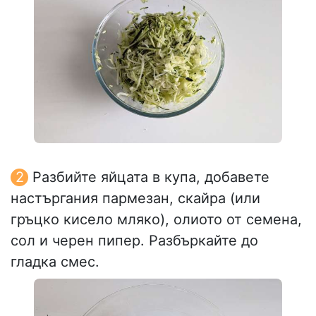
Разбийте яйцата в купа, добавете
настъргания пармезан, скайра (или
гръцко кисело мляко), олиото от семена,
сол и черен пипер. Разбъркайте до
гладка смес.