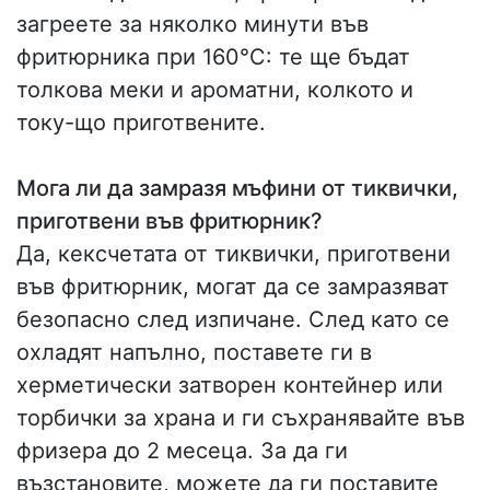
загреете за няколко минути във
фритюрника при 160°C: те ще бъдат
толкова меки и ароматни, колкото и
току-що приготвените.
Мога ли да замразя мъфини от тиквички,
приготвени във фритюрник?
Да, кексчетата от тиквички, приготвени
във фритюрник, могат да се замразяват
безопасно след изпичане. След като се
охладят напълно, поставете ги в
херметически затворен контейнер или
торбички за храна и ги съхранявайте във
фризера до 2 месеца. За да ги
възстановите, можете да ги поставите