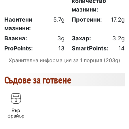
количество
мазнини:
Наситени
5.7g
Протеини:
17.2g
мазнини:
Влакна:
3g
Захар:
3.2g
ProPoints:
13
SmartPoints:
14
Хранителна информация за 1 порция (203g)
Съдове за готвене
Еър
фрайър