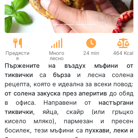
Предясти
Много
24 min
464 Kcal
я
лесно
Пържените на въздух мъфини от
тиквички
са
бърза
и лесна солена
рецепта, която е идеална за всеки повод:
от солена закуска през аперитив
до обяд
в офиса. Направени от
настъргани
тиквички
, яйца, скайр (или гръцко
кисело мляко), пармезан и пресен
босилек, тези мъфини са
пухкави, леки и