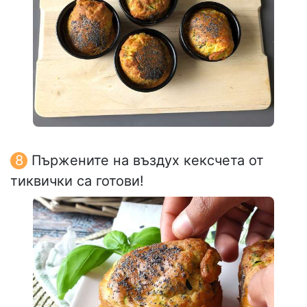
Пържените на въздух кексчета от
тиквички са готови!