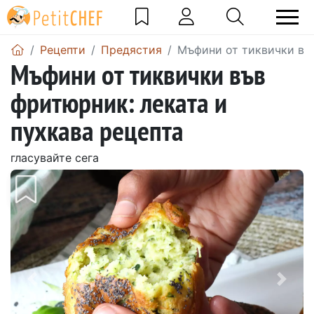
Рецепти
Предястия
Мъфини от тиквички във
Мъфини от тиквички във
фритюрник: леката и
пухкава рецепта
гласувайте сега
Предишен
Сле