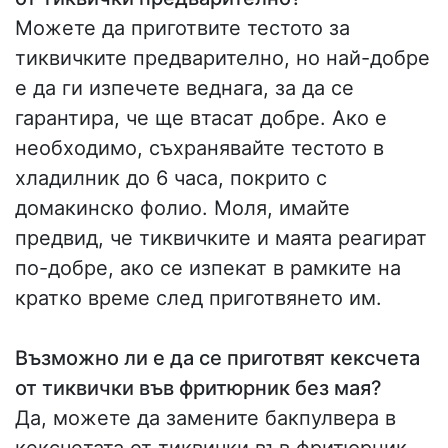
Можете да приготвите тестото за
тиквичките предварително, но най-добре
е да ги изпечете веднага, за да се
гарантира, че ще втасат добре. Ако е
необходимо, съхранявайте тестото в
хладилник до 6 часа, покрито с
домакинско фолио. Моля, имайте
предвид, че тиквичките и маята реагират
по-добре, ако се изпекат в рамките на
кратко време след приготвянето им.
Възможно ли е да се приготвят кексчета
от тиквички във фритюрник без мая?
Да, можете да замените бакпулвера в
кексчетата от тиквички във фритюрник