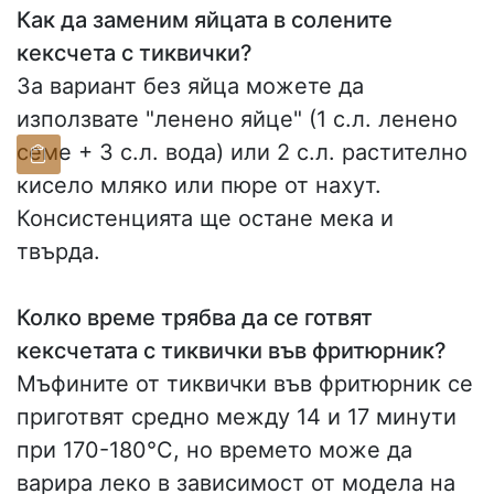
Как да заменим яйцата в солените
кексчета с тиквички?
За вариант без яйца можете да
използвате "ленено яйце" (1 с.л. ленено
семе + 3 с.л. вода) или 2 с.л. растително
кисело мляко или пюре от нахут.
Консистенцията ще остане мека и
твърда.
Колко време трябва да се готвят
кексчетата с тиквички във фритюрник?
Мъфините от тиквички във фритюрник се
приготвят средно между 14 и 17 минути
при 170-180°C, но времето може да
варира леко в зависимост от модела на