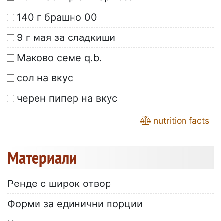
140 г брашно 00
9 г мая за сладкиши
Маково семе q.b.
сол на вкус
черен пипер на вкус
nutrition facts
Материали
Ренде с широк отвор
Форми за единични порции