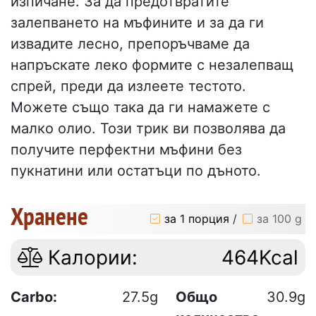
изпичане. За да предотвратите
залепването на мъфините и за да ги
извадите лесно, препоръчваме да
напръскате леко формите с незалепващ
спрей, преди да излеете тестото.
Можете също така да ги намажете с
малко олио. Този трик ви позволява да
получите перфектни мъфини без
пукнатини или остатъци по дъното.
Хранене
за 1 порция
/
за 100 g
Калории:
464Kcal
Carbo:
27.5g
Общо
30.9g