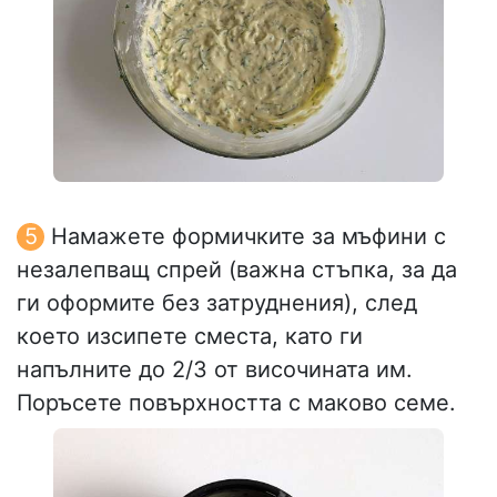
Намажете формичките за мъфини с
незалепващ спрей (важна стъпка, за да
ги оформите без затруднения), след
което изсипете сместа, като ги
напълните до 2/3 от височината им.
Поръсете повърхността с маково семе.