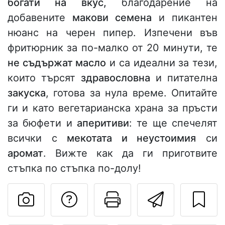
богати на вкус,
благодарение на
добавените
макови семена
и пикантен
нюанс на черен пипер. Изпечени във
фритюрник за по-малко от 20 минути, те
не съдържат масло
и са идеални за тези,
които търсят
здравословна
и питателна
закуска
, готова за нула време. Опитайте
ги и като вегетарианска храна за пръсти
за бюфети и
аперитиви
: те ще спечелят
всички с
мекотата и неустоимия
си
аромат
. Вижте как да ги приготвите
стъпка по стъпка по-долу!
Да зададете въпр
Отпечатване
Изпрат
Публикувайте своя сним