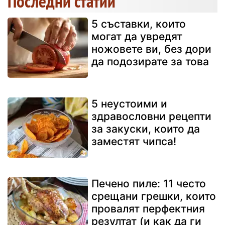
Последни статии
5 съставки, които
могат да увредят
ножовете ви, без дори
да подозирате за това
5 неустоими и
здравословни рецепти
за закуски, които да
заместят чипса!
Печено пиле: 11 често
срещани грешки, които
провалят перфектния
резултат (и как да ги