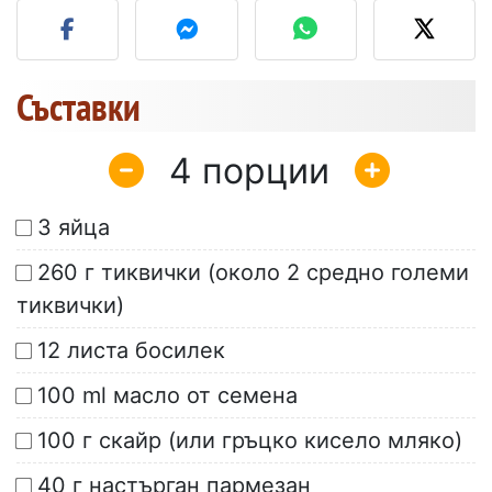
Съставки
4
3 яйца
260 г тиквички (около 2 средно големи
тиквички)
12 листа босилек
100 ml масло от семена
100 г скайр (или гръцко кисело мляко)
40 г настърган пармезан