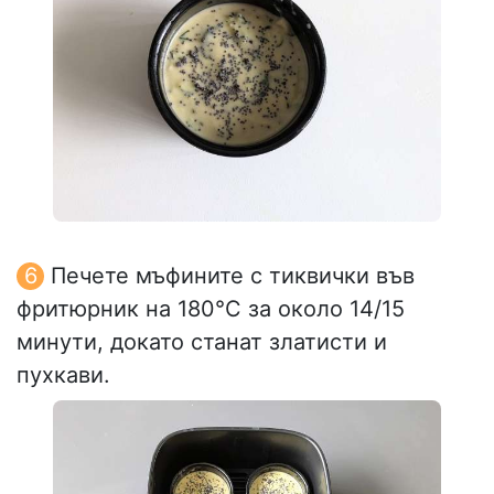
Печете мъфините с тиквички във
фритюрник на 180°C за около 14/15
минути, докато станат златисти и
пухкави.