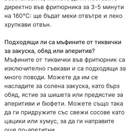
директно във фритюрника за 3-5 минути
на 160°C: ще бъдат меки отвътре и леко
хрупкави отвън.
Подходящи ли са мъфините от тиквички
за закуска, обяд или аперитив?
Мъфините от тиквички във фритюрник са
изключително гъвкави и са подходящи за
много поводи. Можете да им се
насладите за солена закуска, като бърз
обяд, ястие за шишета или предястие за
аперитиви и бюфети. Можете също така
да ги придружите със свежи сосове като
цацики или хумус, за да ги направите
още по-апетитни.