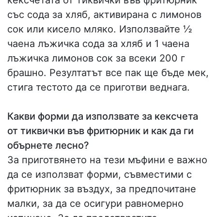
със сода за хляб, активирана с лимонов
сок или кисело мляко. Използвайте ½
чаена лъжичка сода за хляб и 1 чаена
лъжичка лимонов сок за всеки 200 г
брашно. Резултатът все пак ще бъде мек,
стига тестото да се приготви веднага.
Какви форми да използвате за кексчета
от тиквички във фритюрник и как да ги
обърнете лесно?
За приготвянето на тези мъфини е важно
да се използват форми, съвместими с
фритюрник за въздух, за предпочитане
малки, за да се осигури равномерно