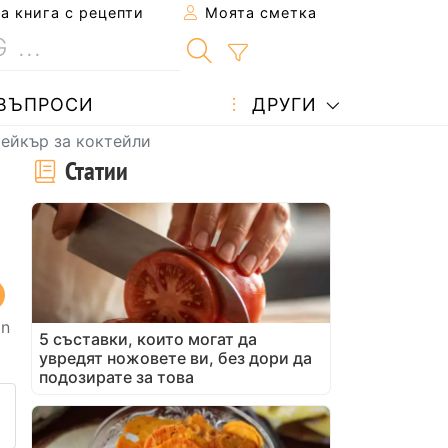
 книга с рецепти
Моята сметка
ВЪПРОСИ
ДРУГИ
шейкър за коктейли
Статии
in
5 съставки, които могат да
увредят ножовете ви, без дори да
подозирате за това
 рецепта на приятел
не на тази страница
ададете въпрос на автора