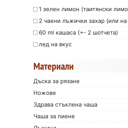
1 зелен лимон (таитянски лимо
2 чаени лъжички захар (или на
60 ml кашаса (+- 2 шотчета)
лед на вкус
Материали
Дъска за рязане
Ножове
Здрава стъклена чаша
Чаша за пиене
Лъжица