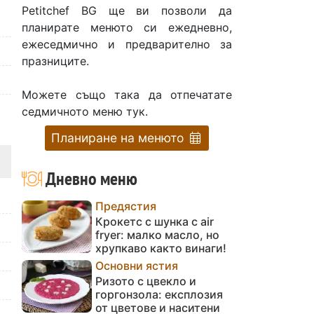
Petitchef BG ще ви позволи да
планирате менюто си ежедневно,
ежеседмично и предварително за
празниците.
Можете също така да отпечатате
седмичното меню тук.
Планиране на менюто
Дневно меню
Предястия
Крокетс с шунка с air
fryer: малко масло, но
хрупкаво както винаги!
Основни ястия
Ризото с цвекло и
горгонзола: експлозия
от цветове и наситени