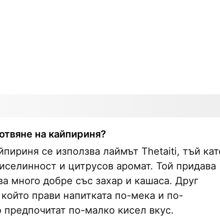
готвяне на кайпириня?
йпириня се използва лаймът Thetaiti, тъй кат
иселинност и цитрусов аромат. Той придава
а много добре със захар и кашаса. Друг
който прави напитката по-мека и по-
о предпочитат по-малко кисел вкус.