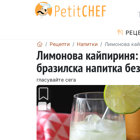
РЕЦ
Рецепти
Напитки
Лимонова кайп
Лимонова кайпириня: 
бразилска напитка бе
гласувайте сега
Предишен