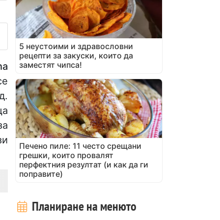
убликувайте своя снимка на
5 неустоими и здравословни
рецепти за закуски, които да
заместят чипса!
ha
се
д.
ща
за
зи
Печено пиле: 11 често срещани
грешки, които провалят
перфектния резултат (и как да ги
поправите)
Планиране на менюто