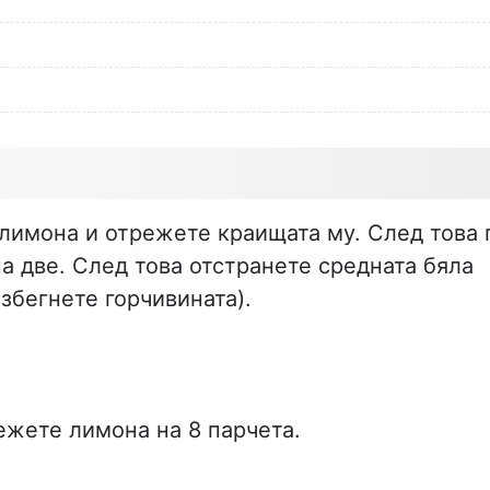
лимона и отрежете краищата му. След това 
а две. След това отстранете средната бяла
избегнете горчивината).
ежете лимона на 8 парчета.