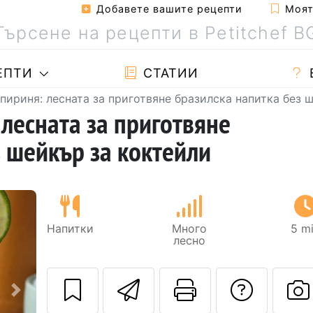
Добавете вашите рецепти
Моята
ЕПТИ
СТАТИИ
ириня: лесната за приготвяне бразилска напитка без 
лесната за приготвяне
з шейкър за коктейли
Напитки
Много
5 m
лесно
Изпратете тази
Отпечатва
Да з
Следващ