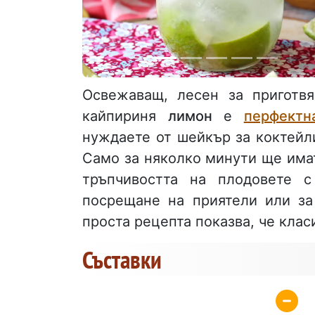
Освежаващ, лесен за приготв
кайпириня
лимон
е
перфектн
нуждаете от шейкър за коктейли
Само за няколко минути ще им
тръпчивостта на плодовете с
посрещане на приятели или за
проста рецепта показва, че клас
Съставки