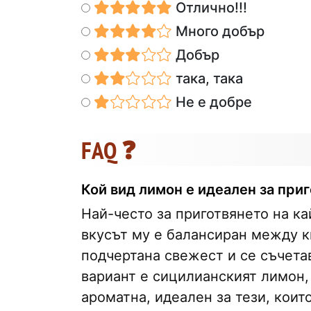
Отлично!!!
Много добър
Добър
така, така
Не е добре
FAQ ❓
Кой вид лимон е идеален за при
Най-често за приготвянето на ка
вкусът му е балансиран между к
подчертана свежест и се съчетав
вариант е сицилианският лимон, 
ароматна, идеален за тези, коит