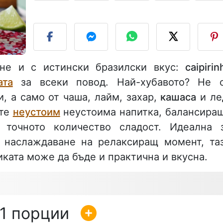
П
яне и с истински бразилски вкус:
caipirin
ата
за всеки повод. Най-хубавото? Не 
, а само от чаша, лайм, захар,
кашаса
и ле
ате
неустоим
неустоима напитка, балансира
 точното количество сладост. Идеална 
 наслаждаване на релаксиращ момент, та
иката може да бъде и практична и вкусна.
1