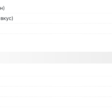
н)
 вкус)