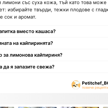
 лимони със суха кожа, тъй като това може
ет: избирайте твърди, тежки плодове с глад
е сок и аромат.
напитка вместо кашаса?
ината на кайпиринята?
р за лимонова кайпириня?
а да я запазите свежа?
Petitchef_B