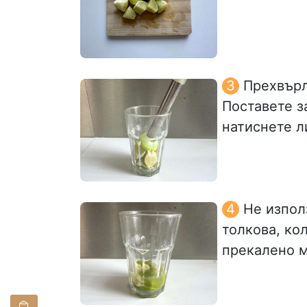
Прехвърл
Поставете з
натиснете л
Не изпол
толкова, ко
прекалено м