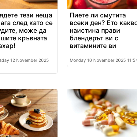
ядете тези неща
Пиете ли смутита
ага след като се
всеки ден? Ето какв
дите, може да
наистина прави
ушите кръвната
блендерът ви с
ахар!
витамините ви
sday 12 November 2025
Monday 10 November 2025 11:5