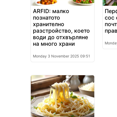
ARFID: малко
Пер
познатото
сос
хранително
почт
разстройство, което
пра
води до отхвърляне
на много храни
Monda
Monday 3 November 2025 09:51