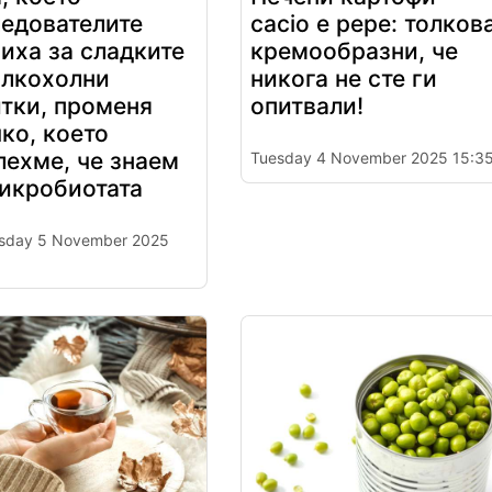
ледователите
cacio e pepe: толков
иха за сладките
кремообразни, че
алкохолни
никога не сте ги
тки, променя
опитвали!
ко, което
ехме, че знаем
Tuesday 4 November 2025 15:3
микробиотата
sday 5 November 2025