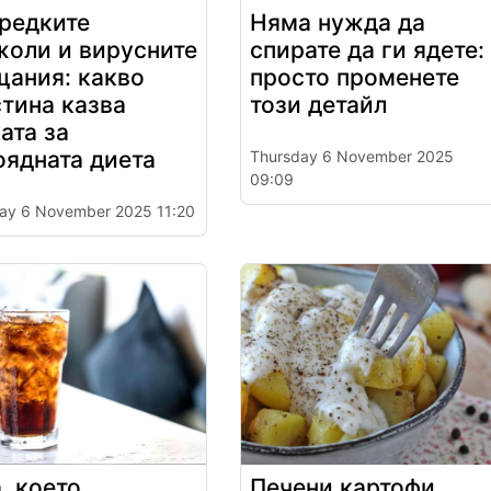
редките
Няма нужда да
жоли и вирусните
спирате да ги ядете:
щания: какво
просто променете
тина казва
този детайл
ата за
оядната диета
Thursday 6 November 2025
09:09
ay 6 November 2025 11:20
, което
Печени картофи