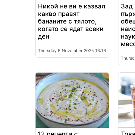
Никой не ви е казвал
Зад 
какво правят
пър
бананите с тялото,
обе
когато се ядат всеки
наис
ден
наук
мес
Thursday 6 November 2025 16:16
Thursd
12 рецепти с
Това