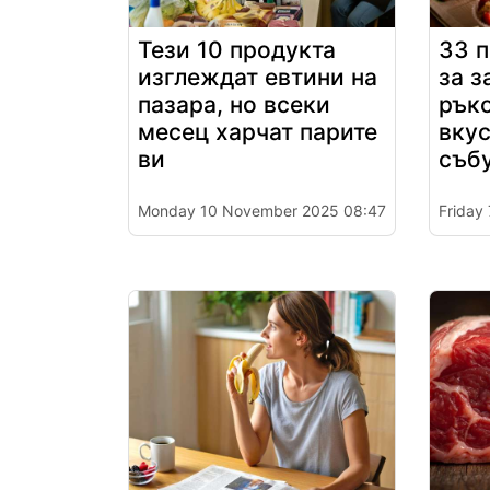
Тези 10 продукта
33 п
изглеждат евтини на
за з
пазара, но всеки
рък
месец харчат парите
вкус
ви
съб
Monday 10 November 2025 08:47
Friday