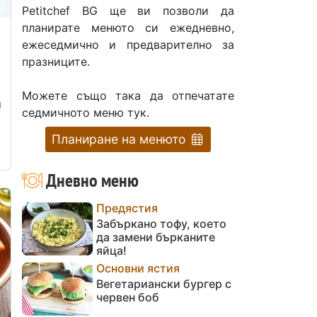
Petitchef BG ще ви позволи да
планирате менюто си ежедневно,
ежеседмично и предварително за
празниците.
Можете също така да отпечатате
а
седмичното меню тук.
Планиране на менюто
Дневно меню
Предястия
Забъркано тофу, което
да замени бърканите
яйца!
Основни ястия
Вегетариански бургер с
червен боб