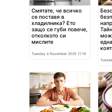
Смятате, че всичко
Без
се поставя в
без
хладилника? Ето
напр
защо се губи повече,
Тайн
отколкото си
може
мислите
една
коят
Tuesday 4 November 2025 11:19
Tuesda