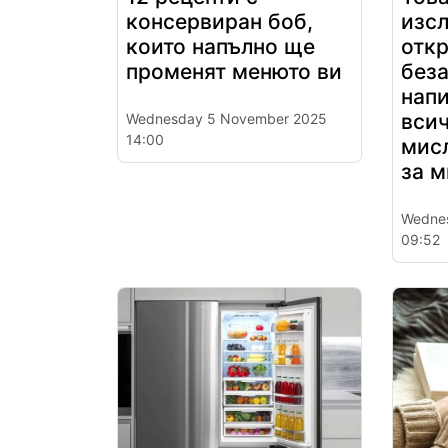
консервиран боб,
изс
които напълно ще
откр
променят менюто ви
без
напи
всич
Wednesday 5 November 2025
14:00
мисл
за 
Wedne
09:52