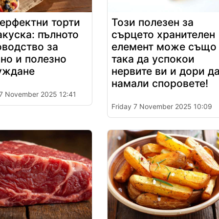
ерфектни торти
Този полезен за
акуска: пълното
сърцето хранителен
оводство за
елемент може също
но и полезно
така да успокои
уждане
нервите ви и дори д
намали споровете!
 7 November 2025 12:41
Friday 7 November 2025 10:09