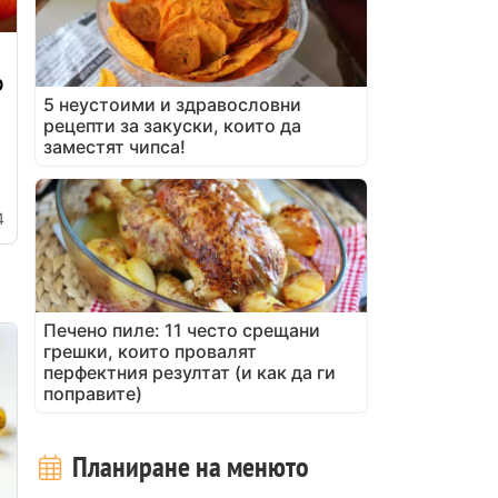
о
5 неустоими и здравословни
рецепти за закуски, които да
заместят чипса!
4
Печено пиле: 11 често срещани
грешки, които провалят
перфектния резултат (и как да ги
поправите)
Планиране на менюто