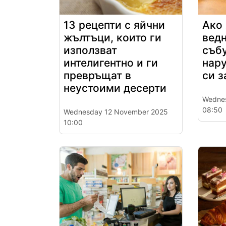
13 рецепти с яйчни
Ако 
жълтъци, които ги
ведн
използват
събу
интелигентно и ги
нар
превръщат в
си з
неустоими десерти
Wedne
08:50
Wednesday 12 November 2025
10:00