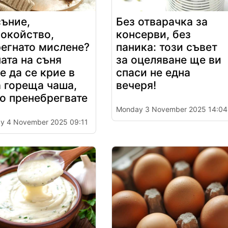
съние,
Без отварачка за
покойство,
консерви, без
егнато мислене?
паника: този съвет
ата на съня
за оцеляване ще ви
 да се крие в
спаси не една
 гореща чаша,
вечеря!
о пренебрегвате
Monday 3 November 2025 14:04
y 4 November 2025 09:11