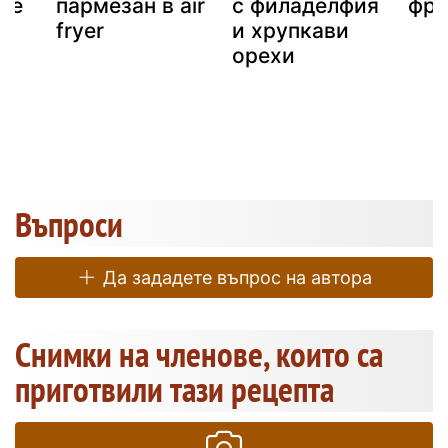
ре
пармезан в air
с филаделфия
фри
fryer
и хрупкави
орехи
Въпроси
Да зададете въпрос на автора
Снимки на членове, които са
приготвили тази рецепта