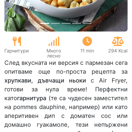
Гарнитури
Много
11 min
294 Kcal
лесно
След вкусната ни версия с пармезан сега
опитваме още по-проста рецепта за
хрупкави, дъвчащи ньоки
с Air Fryer,
готови за нула време! Перфектни
като
гарнитура
(те са чудесен заместител
на pommes dauphine, например) или като
аперитивен дип с доматен сос или
домашно гуакамоле, тези непържени