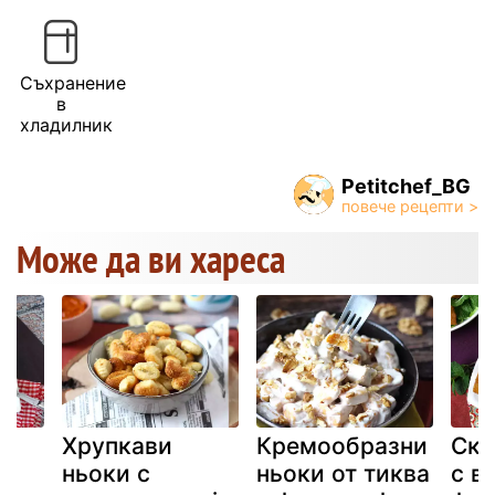
Съхранение
в
хладилник
Petitchef_BG
Може да ви хареса
Хрупкави
Кремообразни
Ска
ньоки с
ньоки от тиква
с в