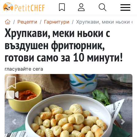
Рецепти
Гарнитури
Хрупкави, меки ньоки с 
Хрупкави, меки ньоки с
въздушен фритюрник,
готови само за 10 минути!
гласувайте сега
Предишен
Сле