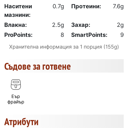
Наситени
0.7g
Протеини:
7.6g
мазнини:
Влакна:
2.5g
Захар:
2g
ProPoints:
8
SmartPoints:
9
Хранителна информация за 1 порция (155g)
Съдове за готвене
Еър
фрайър
Атрибути