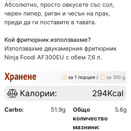
Абсолютно, просто овкусете със сол,
черен пипер, риган и чесън на прах,
преди да ги поставите в тавата.
Кой фритюрник използвахме?
Използвахме двукамерния фритюрник
Ninja Foodi AF300EU с обем 7,6 л.
Хранене
за 1 порция
/
за 100 g
Калории:
294Kcal
Carbo:
51.9g
Общо
5.6g
количество
мазнини: