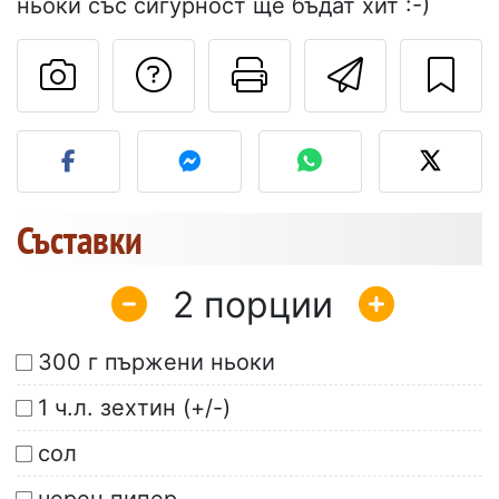
ньоки със сигурност ще бъдат хит :-)
Да зададете въпр
Отпечатване
Изпрат
Публикувайте своя сним
Съставки
2
300 г пържени ньоки
1 ч.л. зехтин (+/-)
сол