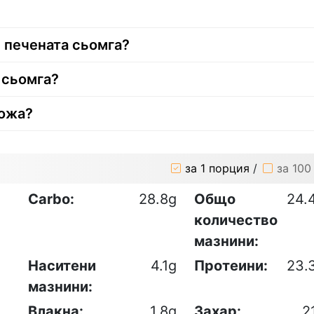
 печената сьомга?
 сьомга?
кожа?
за 1 порция
/
за 100
Carbo:
28.8g
Общо
24.
количество
мазнини:
Наситени
4.1g
Протеини:
23.
мазнини:
Влакна:
1.8g
Захар:
2