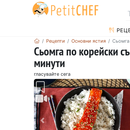
РЕЦ
Рецепти
Основни ястия
Сьомга 
Сьомга по корейски със
минути
гласувайте сега
Предишен