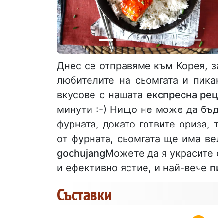
Днес се отправяме към Корея, 
любителите на сьомгата и пика
вкусове с нашата
експресна рец
минути :-) Нищо не може да бъд
фурната, докато готвите ориза, 
от фурната, сьомгата ще има в
gochujang
Можете да я украсите 
и ефективно ястие, и най-вече
п
Съставки