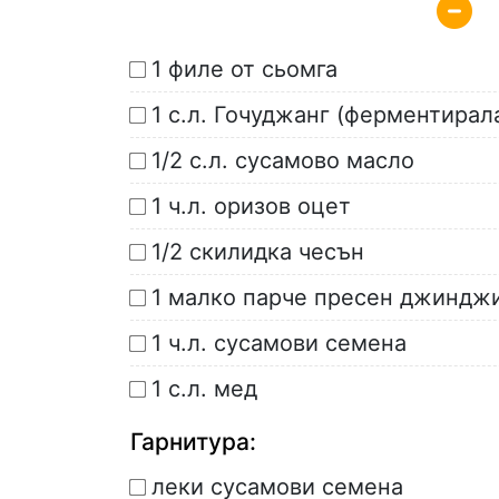
1 филе от сьомга
1 с.л. Гочуджанг (ферментирал
1/2 с.л. сусамово масло
1 ч.л. оризов оцет
1/2 скилидка чесън
1 малко парче пресен джиндж
1 ч.л. сусамови семена
1 с.л. мед
Гарнитура:
леки сусамови семена