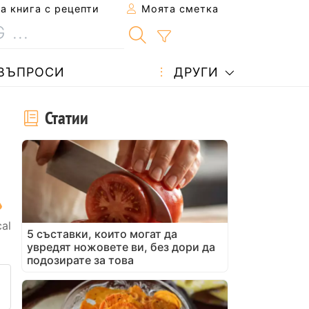
 книга с рецепти
Моята сметка
ВЪПРОСИ
ДРУГИ
Статии
al
5 съставки, които могат да
увредят ножовете ви, без дори да
подозирате за това
 рецепта на приятел
не на тази страница
ададете въпрос на автора