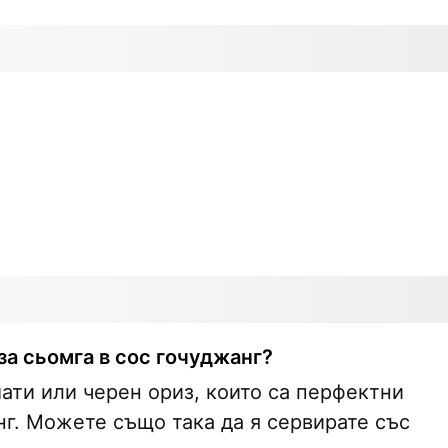
за сьомга в сос гочуджанг?
ати или черен ориз, които са перфектни
нг. Можете също така да я сервирате със