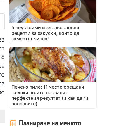
убликувайте своя снимка на
5 неустоими и здравословни
рецепти за закуски, които да
заместят чипса!
за
от
 8
ъв
те
са
Печено пиле: 11 често срещани
зо
грешки, които провалят
перфектния резултат (и как да ги
поправите)
Планиране на менюто