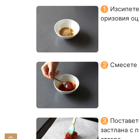
Изсипете
оризовия оц
Смесете 
Поставет
застлана с 