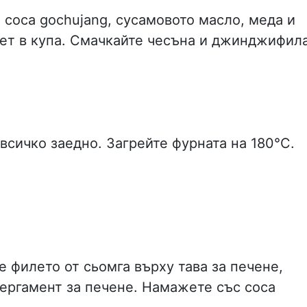
 соса gochujang, сусамовото масло, меда и
ет в купа. Смачкайте чесъна и джинджифила
всичко заедно. Загрейте фурната на 180°C.
е филето от сьомга върху тава за печене,
пергамент за печене. Намажете със соса