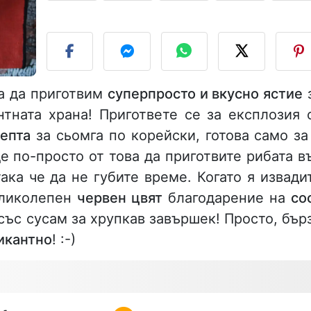
П
за да приготвим
суперпросто и вкусно ястие
нтната храна! Пригответе се за експлозия 
епта
за сьомга по корейски, готова само за
е по-просто от това да приготвите рибата в
така че да не губите време. Когато я извади
еликолепен
червен цвят
благодарение на
со
със сусам за хрупкав завършек! Просто, бър
икантно
! :-)