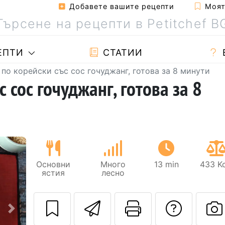
Добавете вашите рецепти
Моята
ЕПТИ
СТАТИИ
по корейски със сос гочуджанг, готова за 8 минути
 сос гочуджанг, готова за 8
Основни
Много
13 min
433 Kc
ястия
лесно
Изпратете тази
Отпечатва
Да з
Следващ