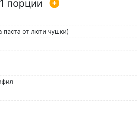
1
а паста от люти чушки)
ифил