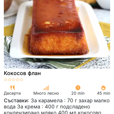
Кокосов флан
Десерти
Много лесно
20 min
45 min
Съставки
: За карамела : 70 г захар малко
вода За крема : 400 г подсладено
кондензирано мляко 400 мл кокосово