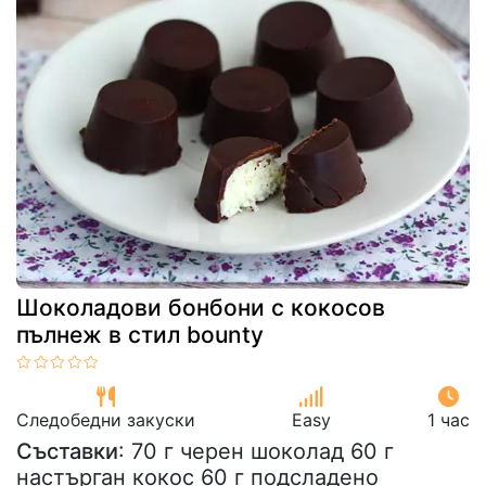
Шоколадови бонбони с кокосов
пълнеж в стил bounty
Следобедни закуски
Easy
1 час
Съставки
: 70 г черен шоколад 60 г
настърган кокос 60 г подсладено