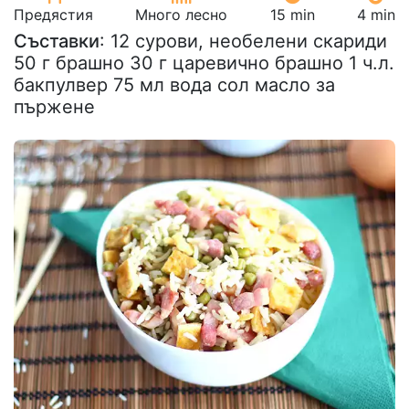
Предястия
Много лесно
15 min
4 min
Съставки
: 12 сурови, необелени скариди
50 г брашно 30 г царевично брашно 1 ч.л.
бакпулвер 75 мл вода сол масло за
пържене