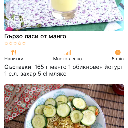
Бързо ласи от манго
Напитки
Много лесно
5 min
Съставки
: 165 г манго 1 обикновен йогурт
1 с.л. захар 5 cl мляко