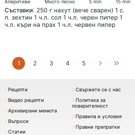
Аперитиви
Много лесно
5 min
15 min
Съставки
: 250 г нахут (вече сварен) 1 с.
л. зехтин 1 ч.л. сол 1 ч.л. черен пипер 1
ч.л. къри на прах 1 ч.л. червен пипер
(current)
1
2
3
4
5
Рецепти
Свържете се с нас
Видео рецепти
Политика за
поверителност
Архивирани менюта
Правила и условия
Въпроси
Правни препратки
Статии