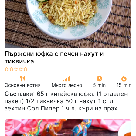
Пържени юфка с печен нахут и
тиквичка
Основни ястия
Много лесно
5 min
15 min
Съставки
: 65 г китайска юфка (1 отделен
пакет) 1/2 тиквичка 50 г нахут 1 с. л.
зехтин Сол Пипер 1 ч.л. къри на прах