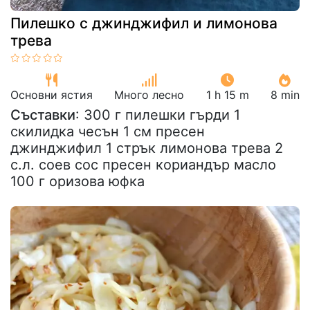
Пилешко с джинджифил и лимонова
трева
Основни ястия
Много лесно
1 h 15 m
8 min
Съставки
: 300 г пилешки гърди 1
скилидка чесън 1 см пресен
джинджифил 1 стрък лимонова трева 2
с.л. соев сос пресен кориандър масло
100 г оризова юфка