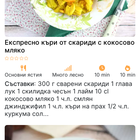
Експресно къри от скариди с кокосово
мляко
Основни ястия
Много лесно
10 min
10 min
Съставки
: 300 г сварени скариди 1 глава
лук 1 скилидка чесън 1 лайм 10 cl
кокосово мляко 1 ч.л. смлян
джинджифил 1 ч.л. къри на прах 1/2 ч.л.
куркума сол...