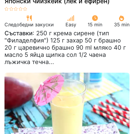
Японски чийзкейк (лек и ефирен)
Следобедни закуски
Easy
15 min
35 min
Съставки
: 250 г крема сирене (тип
"Филаделфия") 125 г захар 50 г брашно
20 г царевично брашно 90 ml мляко 40 г
масло 5 яйца щипка сол 1/2 чаена
лъжичка течна...