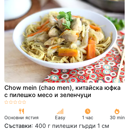
Chow mein (chao men), китайска юфка
с пилешко месо и зеленчуци
Основни ястия
Easy
1 час
30 min
Съставки
: 400 г пилешки гърди 1 см