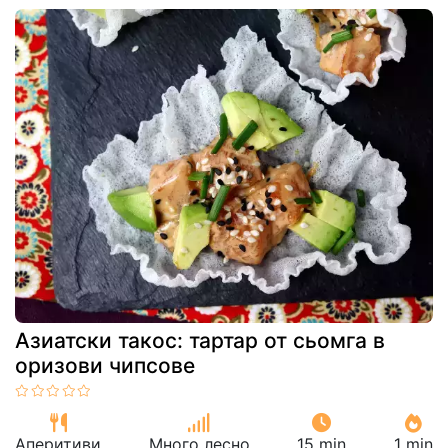
Азиатски такос: тартар от сьомга в
оризови чипсове
Аперитиви
Много лесно
15 min
1 min