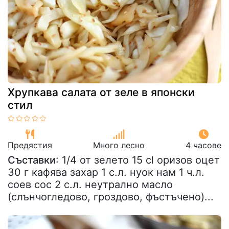
Хрупкава салата от зеле в японски
стил
Предястия
Много лесно
4 часове
Съставки
: 1/4 от зелето 15 cl оризов оцет
30 г кафява захар 1 с.л. нуок нам 1 ч.л.
соев сос 2 с.л. неутрално масло
(слънчогледово, гроздово, фъстъчено)...