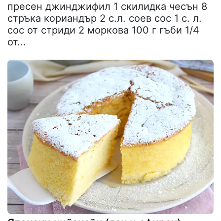
пресен джинджифил 1 скилидка чесън 8
стръка кориандър 2 с.л. соев сос 1 с. л.
сос от стриди 2 моркова 100 г гъби 1/4
от...