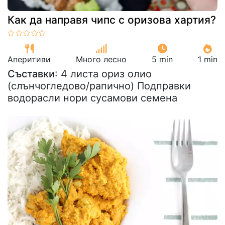
Как да направя чипс с оризова хартия?
Аперитиви
Много лесно
5 min
1 min
Съставки
: 4 листа ориз олио
(слънчогледово/рапично) Подправки
водорасли нори сусамови семена