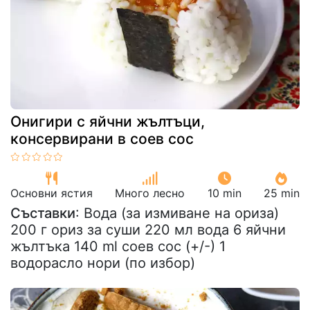
Онигири с яйчни жълтъци,
консервирани в соев сос
Основни ястия
Много лесно
10 min
25 min
Съставки
: Вода (за измиване на ориза)
200 г ориз за суши 220 мл вода 6 яйчни
жълтъка 140 ml соев сос (+/-) 1
водорасло нори (по избор)