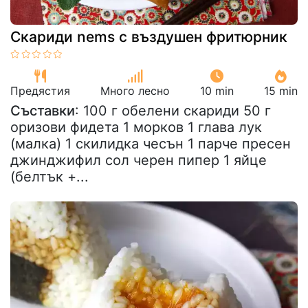
Скариди nems с въздушен фритюрник
Предястия
Много лесно
10 min
15 min
Съставки
: 100 г обелени скариди 50 г
оризови фидета 1 морков 1 глава лук
(малка) 1 скилидка чесън 1 парче пресен
джинджифил сол черен пипер 1 яйце
(белтък +...