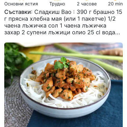
Основни ястия
Трудно
2 часове
20 min
Съставки
: Сладкиш Bao : 390 г брашно 15
г прясна хлебна мая (или 1 пакетче) 1/2
чаена лъжичка сол 1 чаена лъжичка
захар 2 супени лъжици олио 25 cl вода...