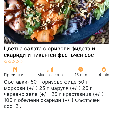
Цветна салата с оризови фидета и
скариди и пикантен фъстъчен сос
Предястия
Много лесно
15 min
4 min
Съставки
: 50 г оризово фиде 50 г
моркови (+/-) 25 г маруля (+/-) 25 г
червено зеле (+/-) 25 г краставица (+/-)
100 г обелени скариди (+/-) Фъстъчен
сос: 2...