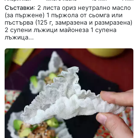
Съставки
: 2 листа ориз неутрално масло
(за пържене) 1 пържола от сьомга или
пъстърва (125 г, замразена и размразена)
2 супени лъжици майонеза 1 супена
лъжица...