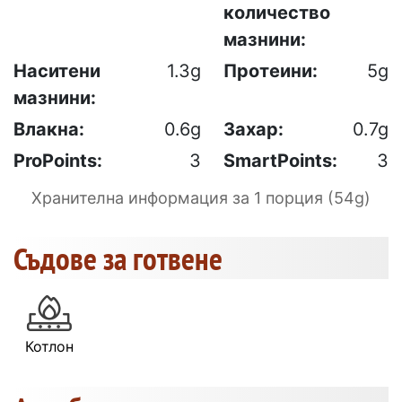
количество
мазнини:
Наситени
1.3g
Протеини:
5g
мазнини:
Влакна:
0.6g
Захар:
0.7g
ProPoints:
3
SmartPoints:
3
Хранителна информация за 1 порция (54g)
Съдове за готвене
Котлон