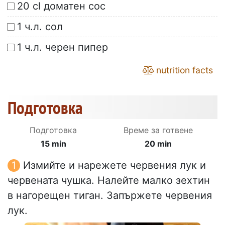
20 cl доматен сос
1 ч.л. сол
1 ч.л. черен пипер
nutrition facts
Подготовка
Подготовка
Време за готвене
15 min
20 min
Измийте и нарежете червения лук и
червената чушка. Налейте малко зехтин
в нагорещен тиган. Запържете червения
лук.