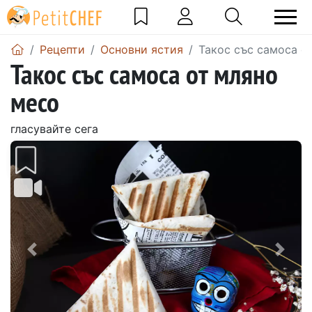
Рецепти
Основни ястия
Такос със самоса о
Такос със самоса от мляно
месо
гласувайте сега
Предишен
Сле