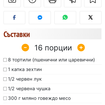
Публикувайте своя сним
Съставки
16
8 тортили (пшенични или царевични)
1 капка зехтин
1/2 червен лук
1/2 червена чушка
300 г мляно говеждо месо