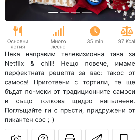
Основни
Много
35 min
97 Kcal
ястия
лесно
Нека направим телевизионна тава за
Netflix & chill! Нещо повече, имаме
перфектната рецепта за вас: такос от
самоса! Приготвени с тортили, те ще
бъдат по-меки от традиционните самоси
и също толкова щедро напълнени.
Поглъщайте ги с пръсти, придружени от
пикантен сос ;-)
Да зададете въпр
Отпечатване
Изпрат