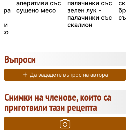
аперитиви със
палачинки със
ска
жера
сушено месо
зелен лук -
бри
,
палачинки със
със
е и
скалион
есо
Въпроси
Да зададете въпрос на автора
Снимки на членове, които са
приготвили тази рецепта