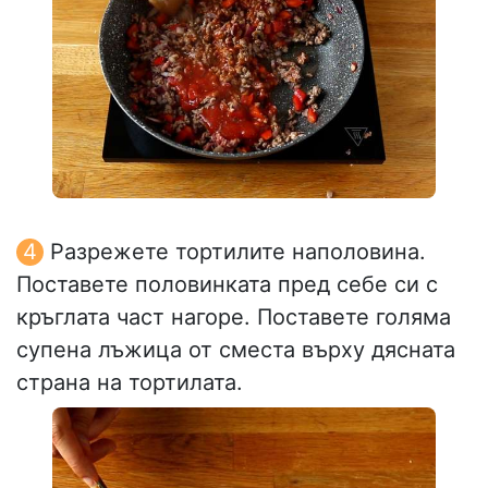
Разрежете тортилите наполовина.
Поставете половинката пред себе си с
кръглата част нагоре. Поставете голяма
супена лъжица от сместа върху дясната
страна на тортилата.