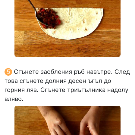
Сгънете заобления ръб навътре. След
това сгънете долния десен ъгъл до
горния ляв. Сгънете триъгълника надолу
вляво.