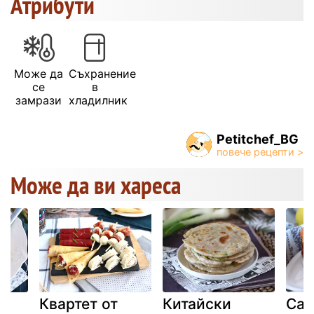
Атрибути
Може да
Съхранение
се
в
замрази
хладилник
Petitchef_BG
Може да ви хареса
и
Квартет от
Китайски
Сан