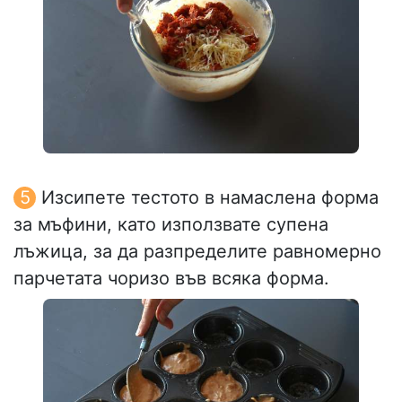
Изсипете тестото в намаслена форма
за мъфини, като използвате супена
лъжица, за да разпределите равномерно
парчетата чоризо във всяка форма.