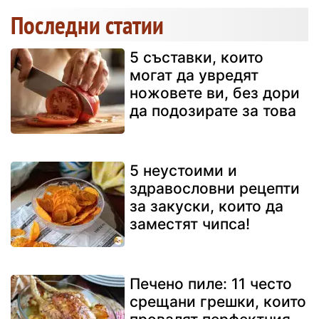
Последни статии
5 съставки, които
могат да увредят
ножовете ви, без дори
да подозирате за това
5 неустоими и
здравословни рецепти
за закуски, които да
заместят чипса!
Печено пиле: 11 често
срещани грешки, които