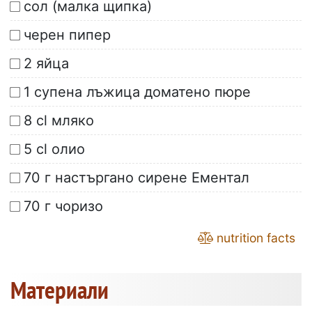
сол (малка щипка)
черен пипер
2 яйца
1 супена лъжица доматено пюре
8 cl мляко
5 cl олио
70 г настъргано сирене Ементал
70 г чоризо
nutrition facts
Материали