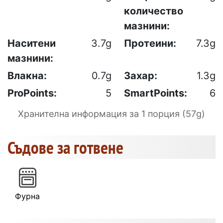
количество
мазнини:
Наситени
3.7g
Протеини:
7.3g
мазнини:
Влакна:
0.7g
Захар:
1.3g
ProPoints:
5
SmartPoints:
6
Хранителна информация за 1 порция (57g)
Съдове за готвене
Фурна