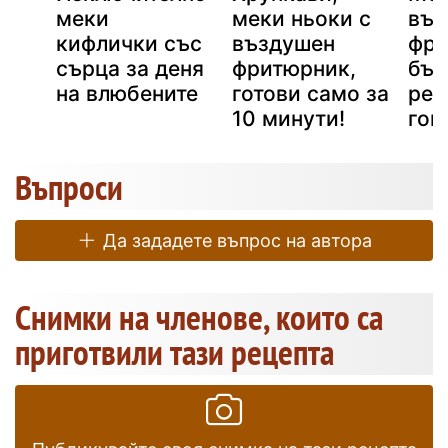
меки
меки ньоки с
във
и,
кифлички със
въздушен
фри
и
сърца за деня
фритюрник,
бър
на влюбените
готови само за
рец
10 минути!
гов
Въпроси
Да зададете въпрос на автора
Снимки на членове, които са
приготвили тази рецепта