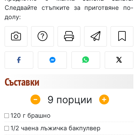
Следвайте стъпките за приготвяне по-
долу:
Да зададете въпр
Отпечатване
Изпрат
Публикувайте своя сним
Съставки
9
120 г брашно
1/2 чаена лъжичка бакпулвер