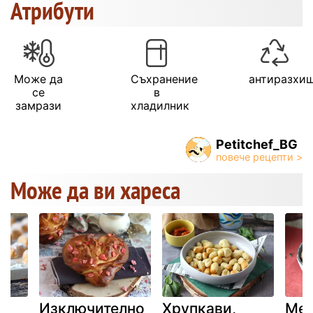
Атрибути
Може да
Съхранение
антиразхи
се
в
замрази
хладилник
Petitchef_BG
Може да ви хареса
Изключително
Хрупкави,
Мек