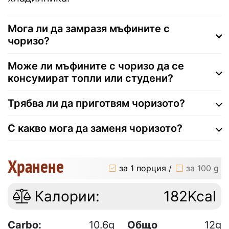
Мога ли да замразя мъфините с
чоризо?
Може ли мъфините с чоризо да се
консумират топли или студени?
Трябва ли да приготвям чоризото?
С какво мога да заменя чоризото?
Хранене
за 1 порция
/
за 100 g
Калории:
182Kcal
Carbo:
10.6g
Общо
12g