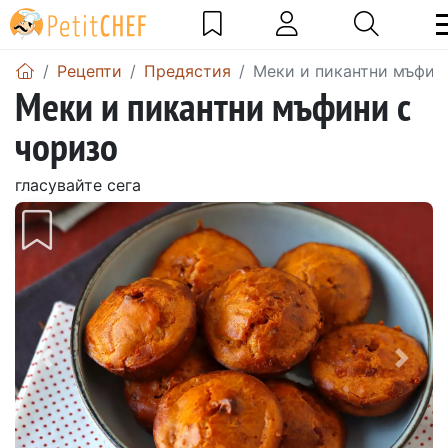
Рецепти
Предястия
Меки и пикантни мъфин
Меки и пикантни мъфини с
чоризо
гласувайте сега
Предишен
Сле