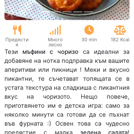
Предясти
Много
30 min
182 Kcal
я
лесно
Тези
мъфини с чоризо
са идеални за
добавяне на нотка подправка към вашите
аперитиви или пикници ! Меки и вкусно
пикантни, те съчетават топящата се в
устата текстура на сладкиша с пикантния
вкус на чоризото. Нещо повече,
приготвянето им е детска игра: само за
няколко минути са готови да се пъхнат
във фурната :) Освен това са чудесно
предястие с малка
зелена салата
!