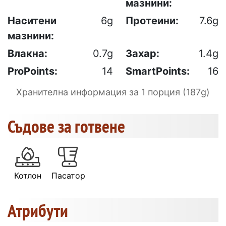
мазнини:
Наситени
6g
Протеини:
7.6g
мазнини:
Влакна:
0.7g
Захар:
1.4g
ProPoints:
14
SmartPoints:
16
Хранителна информация за 1 порция (187g)
Съдове за готвене
Котлон
Пасатор
Атрибути