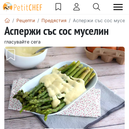
Рецепти
Предястия
Аспержи със сос мусел
Аспержи със сос муселин
гласувайте сега
Предишен
Сле