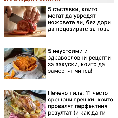
5 съставки, които
могат да увредят
ножовете ви, без дори
да подозирате за това
5 неустоими и
здравословни рецепти
за закуски, които да
заместят чипса!
Печено пиле: 11 често
срещани грешки, които
провалят перфектния
резултат (и как да ги