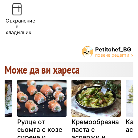
Съхранение
в
хладилник
Petitchef_BG
Може да ви хареса
с
Рулца от
Кремообразна
Как
сьомга с козе
паста с
асп
сирене и
аспержи и