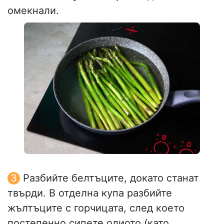
омекнали.
Разбийте белтъците, докато станат
твърди. В отделна купа разбийте
жълтъците с горчицата, след което
постепенно сипете олиото (като