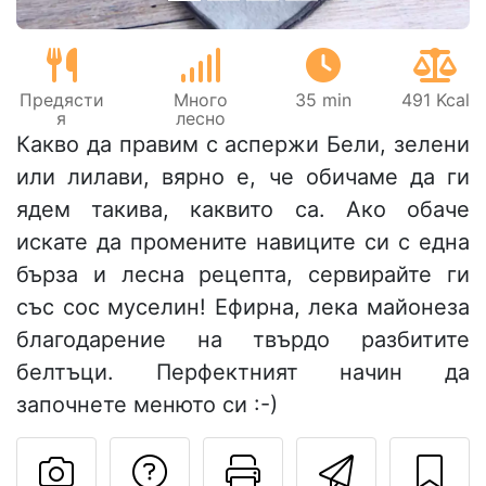
Предясти
Много
35 min
491 Kcal
я
лесно
Какво да правим с аспержи Бели, зелени
или лилави, вярно е, че обичаме да ги
ядем такива, каквито са. Ако обаче
искате да промените навиците си с една
бърза и лесна рецепта, сервирайте ги
със сос муселин! Ефирна, лека майонеза
благодарение на твърдо разбитите
белтъци. Перфектният начин да
започнете менюто си :-)
Да зададете въпр
Отпечатване
Изпрат