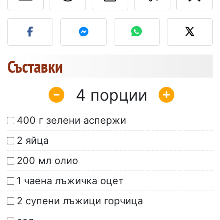
Публикувайте своя сним
Съставки
4
400 г зелени аспержи
2 яйца
200 мл олио
1 чаена лъжичка оцет
2 супени лъжици горчица