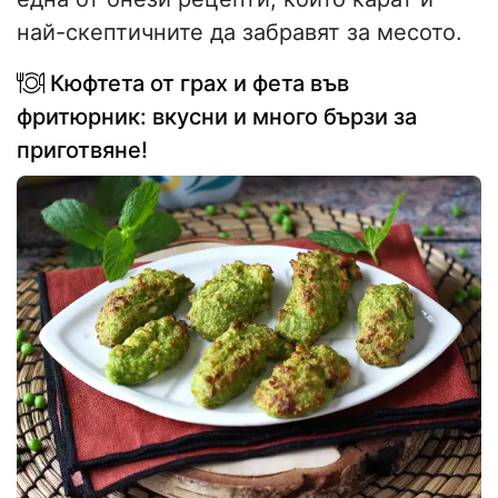
най-скептичните да забравят за месото.
Кюфтета от грах и фета във
фритюрник: вкусни и много бързи за
приготвяне!