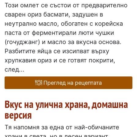
Този омлет се състои от предварително
сварен ориз басмати, задушен в
неутрално масло, обогатен с корейска
паста от ферментирали люти чушки
(гочуджанг) и масло за вкусна основа.
Разбитите яйца се изсипват върху
хрупкавия ориз и се готвят покрити,
след...
Преглед на рецептата
Вкус на улична храна, домашна
версия
Тя напомня за една от най-обичаните
храни в света, но в лесен вариант,