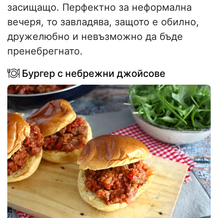
засищащо. Перфектно за неформална
вечеря, то завладява, защото е обилно,
дружелюбно и невъзможно да бъде
пренебрегнато.
Бургер с небрежни джойсове