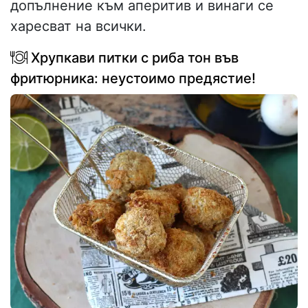
допълнение към аперитив и винаги се
харесват на всички.
Хрупкави питки с риба тон във
фритюрника: неустоимо предястие!