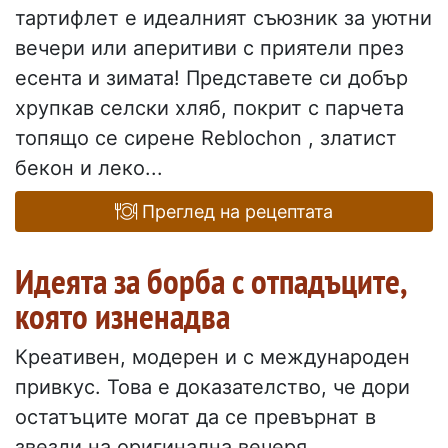
тартифлет е идеалният съюзник за уютни
вечери или аперитиви с приятели през
есента и зимата! Представете си добър
хрупкав селски хляб, покрит с парчета
топящо се сирене Reblochon , златист
бекон и леко...
Преглед на рецептата
Идеята за борба с отпадъците,
която изненадва
Креативен, модерен и с международен
привкус. Това е доказателство, че дори
остатъците могат да се превърнат в
звезди на оригинална вечеря.