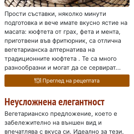
Прости съставки, няколко минути
подготовка и вече имате вкусно ястие на
масата: кюфтета от грах, фета и мента,
приготвени във фритюрник, са отлична
вегетарианска алтернатива на
традиционните кюфтета . Те са много
разнообразни и могат да се сервират...
Преглед на рецептата
Неусложнена елегантност
Вегетарианско предложение, което е
забележително на външен вид и
впечатлява с вкуса си. Идеално за тези,