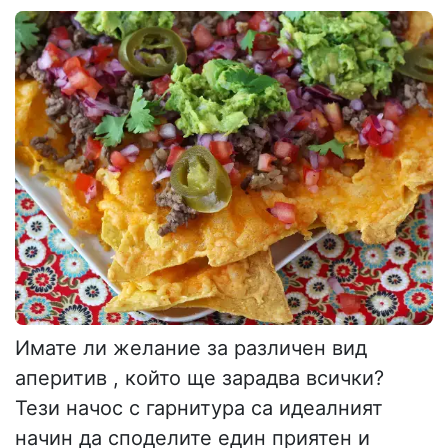
Имате ли желание за различен вид
аперитив , който ще зарадва всички?
Тези начос с гарнитура са идеалният
начин да споделите един приятен и