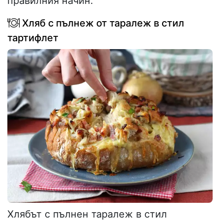
правилния начин.
Хляб с пълнеж от таралеж в стил
тартифлет
Хлябът с пълнен таралеж в стил