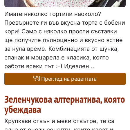
Имате няколко тортили наоколо?
Превърнете ги във вкусна торта с бобени
кори! Само с няколко прости съставки
ще получите пълноценно и вкусно ястие
за нула време. Комбинацията от шунка,
спанак и моцарела е класика, която
работи всеки път :-) Идеален...
Преглед на рецептата
Зеленчукова алтернатива, която
убеждава
Хрупкави отвън и меки отвътре, те са
една от онези рецепти, които карат и