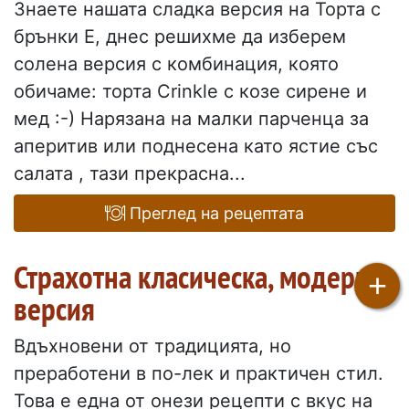
Знаете нашата сладка версия на Торта с
брънки Е, днес решихме да изберем
солена версия с комбинация, която
обичаме: торта Crinkle с козе сирене и
мед :-) Нарязана на малки парченца за
аперитив или поднесена като ястие със
салата , тази прекрасна...
Преглед на рецептата
Страхотна класическа, модерна
+
версия
Вдъхновени от традицията, но
преработени в по-лек и практичен стил.
Това е една от онези рецепти с вкус на