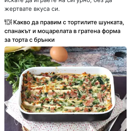
искате да играете на сигурно, без да
жертвате вкуса си.
Какво да правим с тортилите шунката,
спанакът и моцарелата в гратена форма
за торта с брънки