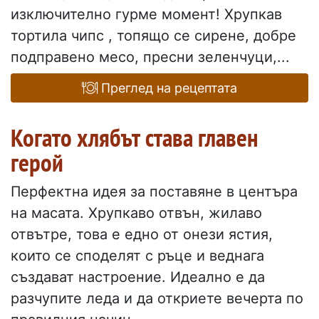
изключително гурме момент! Хрупкав
тортила чипс , топящо се сирене, добре
подправено месо, пресни зеленчуци,...
Преглед на рецептата
Когато хлябът става главен
герой
Перфектна идея за поставяне в центъра
на масата. Хрупкаво отвън, жилаво
отвътре, това е едно от онези ястия,
които се споделят с ръце и веднага
създават настроение. Идеално е да
разчупите леда и да откриете вечерта по