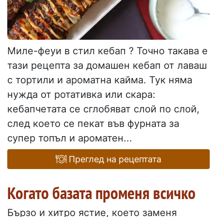
Миле-феуи в стил кебап ? Точно такава е
тази рецепта за домашен кебап от лаваш
с тортили и ароматна кайма. Тук няма
нужда от ротативка или скара:
кебапчетата се сглобяват слой по слой,
след което се пекат във фурната за
супер топъл и ароматен...
Преглед на рецептата
Когато базата променя всичко
Бързо и хитро ястие, което заменя