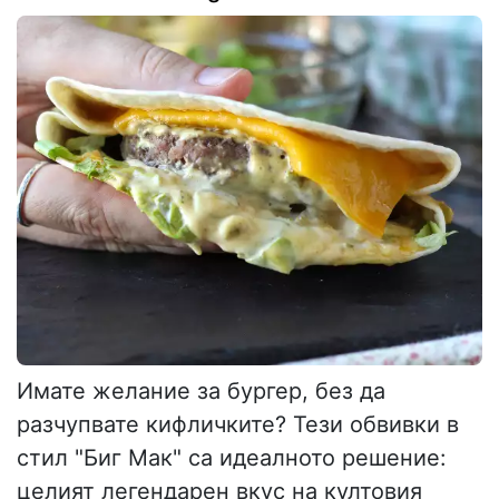
Имате желание за бургер, без да
разчупвате кифличките? Тези обвивки в
стил "Биг Мак" са идеалното решение:
целият легендарен вкус на култовия