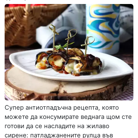
Супер антиотпадъчна рецепта, която
можете да консумирате веднага щом сте
готови да се насладите на жилаво
сирене: патладжанените рулца във