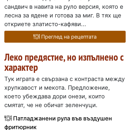
сандвич в навита на руло версия, която е
лесна за ядене и готова за миг. В тях ще
откриете златисто-кафяви...
Преглед на рецептата
Леко предястие, но изпълнено с
характер
Тук играта е свързана с контраста между
хрупкавост и мекота. Предложение,
което убеждава дори онези, които
смятат, че не обичат зеленчуци.
Патладжанени рула във въздушен
фритюрник