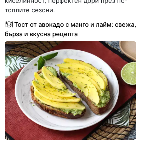
киселинност, перфектен дори през по-
топлите сезони.
Тост от авокадо с манго и лайм: свежа,
бърза и вкусна рецепта