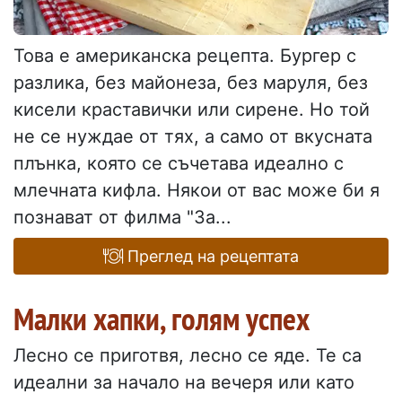
Това е американска рецепта. Бургер с
разлика, без майонеза, без маруля, без
кисели краставички или сирене. Но той
не се нуждае от тях, а само от вкусната
плънка, която се съчетава идеално с
млечната кифла. Някои от вас може би я
познават от филма "За...
Преглед на рецептата
Малки хапки, голям успех
Лесно се приготвя, лесно се яде. Те са
идеални за начало на вечеря или като