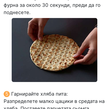
фурна за около 30 секунди, преди да го
поднесете.
Гарнирайте хляба пита:
Разпределете малко цацики в средата на
хляба. Поставете парчетата сьомга