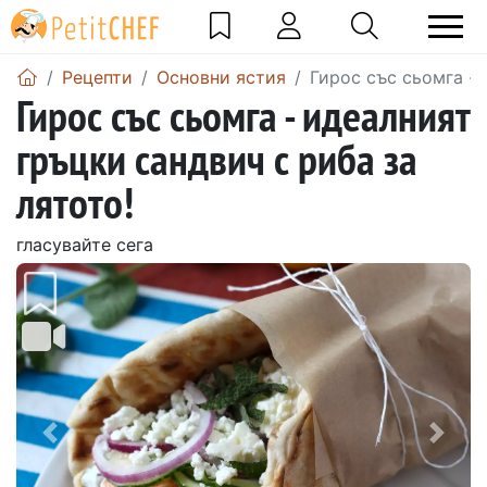
Рецепти
Основни ястия
Гирос със сьомга - 
Гирос със сьомга - идеалният
гръцки сандвич с риба за
лятото!
гласувайте сега
Предишен
Сле