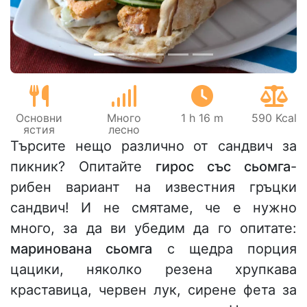
Основни
Много
1 h 16 m
590 Kcal
ястия
лесно
Търсите нещо различно от сандвич за
пикник? Опитайте
гирос със сьомга
-
рибен вариант на известния гръцки
сандвич! И не смятаме, че е нужно
много, за да ви убедим да го опитате:
маринована сьомга
с щедра порция
цацики, няколко резена хрупкава
краставица, червен лук, сирене фета за