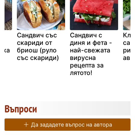
Сандвич със
Сандвич с
Клу
скариди от
диня и фета -
сан
ска
бриош (руло
най-свежата
риб
със скариди)
вирусна
аво
рецепта за
лятото!
Въпроси
Да зададете въпрос на автора