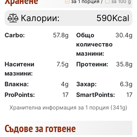
за 1 порция
/
за 100 g
Калории:
590Kcal
Carbo:
57.8g
Общо
30.4g
количество
мазнини:
Наситени
7.5g
Протеини:
35.8g
мазнини:
Влакна:
4g
Захар:
6.3g
ProPoints:
17
SmartPoints:
17
Хранителна информация за 1 порция (341g)
Съдове за готвене