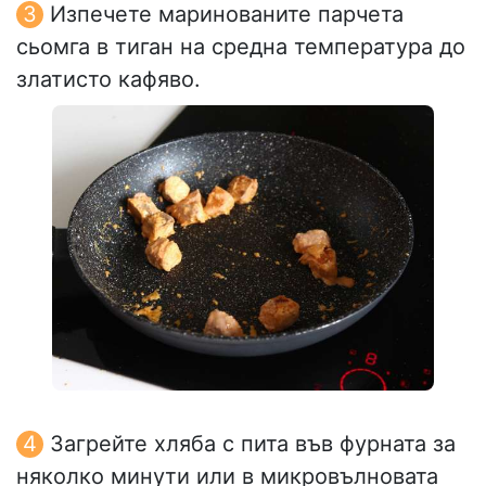
Изпечете маринованите парчета
сьомга в тиган на средна температура до
златисто кафяво.
Загрейте хляба с пита във фурната за
няколко минути или в микровълновата