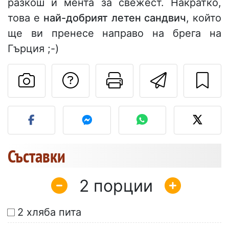
разкош и мента за свежест. Накратко,
това е
най-добрият летен сандвич
, който
ще ви пренесе направо на брега на
Гърция ;-)
Да зададете въпр
Отпечатване
Изпрат
Публикувайте своя сним
Съставки
2
2 хляба пита