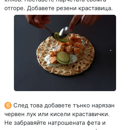
отгоре. Добавете резени краставица.
След това добавете тънко нарязан
червен лук или кисели краставички.
Не забравяйте натрошената фета и