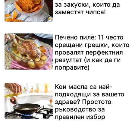
за закуски, които да
заместят чипса!
Печено пиле: 11 често
срещани грешки, които
провалят перфектния
резултат (и как да ги
поправите)
Кои масла са най-
подходящи за вашето
здраве? Простото
ръководство за
правилен избор