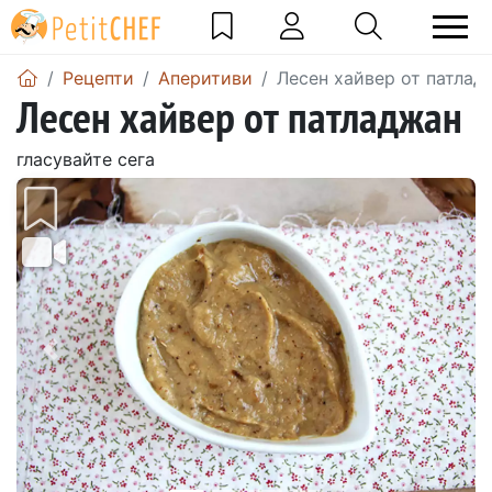
Рецепти
Аперитиви
Лесен хайвер от патлад
Лесен хайвер от патладжан
гласувайте сега
Предишен
Сле