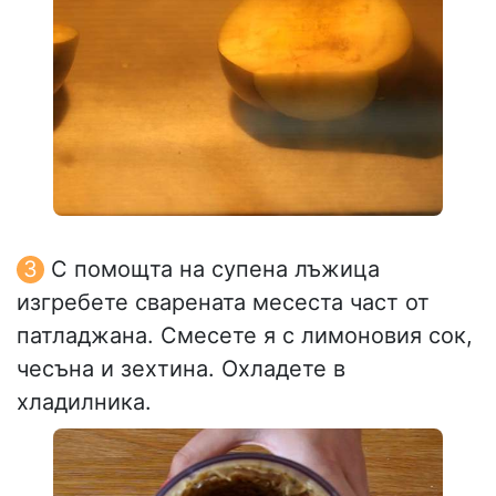
С помощта на супена лъжица
изгребете сварената месеста част от
патладжана. Смесете я с лимоновия сок,
чесъна и зехтина. Охладете в
хладилника.