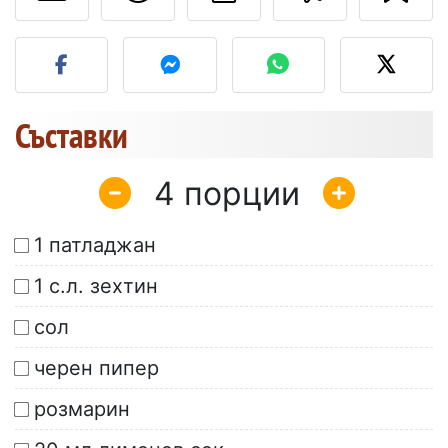
Публикувайте своя сним
Съставки
4
1 патладжан
1 с.л. зехтин
сол
черен пипер
розмарин