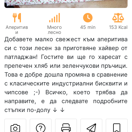
Аперитив
Много
45 min
153 Kcal
и
лесно
Добавете малко свежест към аперитива
си с този лесен за приготвяне хайвер от
патладжан! Гостите ви ще го харесат с
препечен хляб или зеленчукови пръчици.
Това е добре дошла промяна в сравнение
с класическите индустриални бисквити и
чипсове ;-) Всичко, което трябва да
направите, е да следвате подробните
стъпки по-долу ↓ ↓
Да зададете въпр
Отпечатване
Изпрат