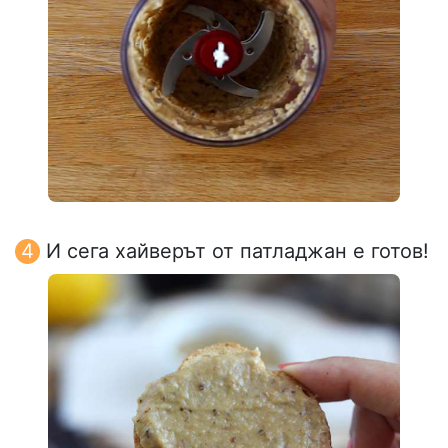
И сега хайверът от патладжан е готов!