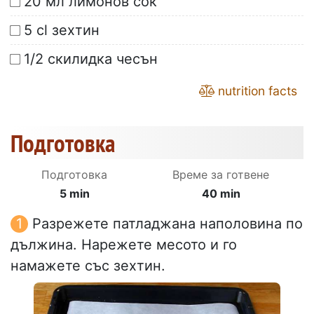
20 мл лимонов сок
5 cl зехтин
1/2 скилидка чесън
nutrition facts
Подготовка
Подготовка
Време за готвене
5 min
40 min
Разрежете патладжана наполовина по
дължина. Нарежете месото и го
намажете със зехтин.