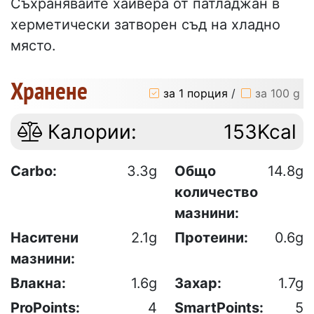
Съхранявайте хайвера от патладжан в
херметически затворен съд на хладно
място.
Хранене
за 1 порция
/
за 100 g
Калории:
153Kcal
Carbo:
3.3g
Общо
14.8g
количество
мазнини:
Наситени
2.1g
Протеини:
0.6g
мазнини:
Влакна:
1.6g
Захар:
1.7g
ProPoints:
4
SmartPoints:
5