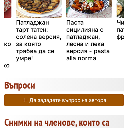
Патладжан
Паста
Чип
с
тарт татен:
сицилияна с
пат
солена версия,
патладжан,
фри
нско
за която
лесна и лека
л
трябва да се
версия - pasta
умре!
alla norma
ско
Въпроси
Да зададете въпрос на автора
Снимки на членове, които са