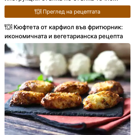
Преглед на рецептата
Кюфтета от карфиол във фритюрник:
икономичната и вегетарианска рецепта