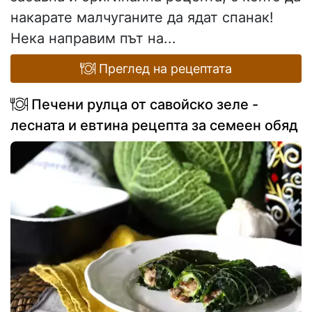
накарате малчуганите да ядат спанак!
Нека направим път на...
Преглед на рецептата
Печени рулца от савойско зеле -
лесната и евтина рецепта за семеен обяд