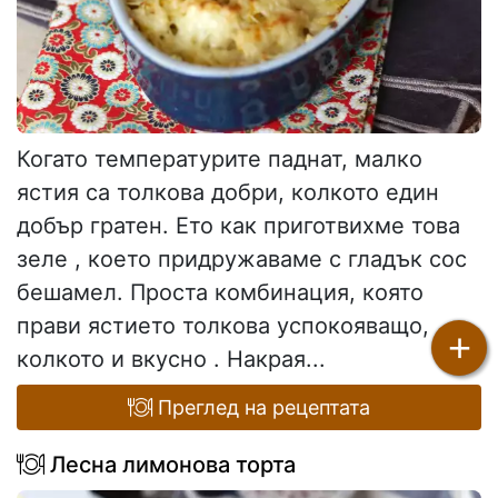
Когато температурите паднат, малко
ястия са толкова добри, колкото един
добър гратен. Ето как приготвихме това
зеле , което придружаваме с гладък сос
бешамел. Проста комбинация, която
прави ястието толкова успокояващо,
+
колкото и вкусно . Накрая...
Преглед на рецептата
Лесна лимонова торта