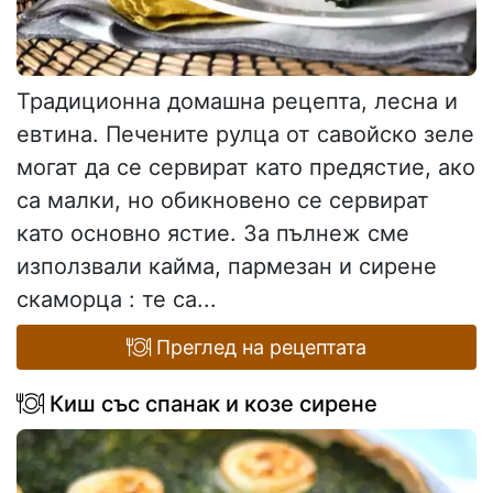
Традиционна домашна рецепта, лесна и
евтина. Печените рулца от савойско зеле
могат да се сервират като предястие, ако
са малки, но обикновено се сервират
като основно ястие. За пълнеж сме
използвали кайма, пармезан и сирене
скаморца : те са...
Преглед на рецептата
Киш със спанак и козе сирене