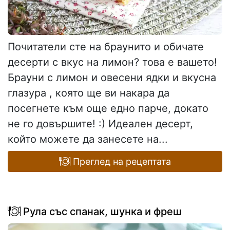
Почитатели сте на браунито и обичате
десерти с вкус на лимон? това е вашето!
Брауни с лимон и овесени ядки и вкусна
глазура , която ще ви накара да
посегнете към още едно парче, докато
не го довършите! :) Идеален десерт,
който можете да занесете на...
Преглед на рецептата
Рула със спанак, шунка и фреш