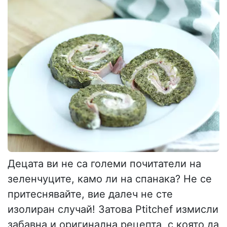
Децата ви не са големи почитатели на
зеленчуците, камо ли на спанака? Не се
притеснявайте, вие далеч не сте
изолиран случай! Затова Ptitchef измисли
забавна и оригинална рецепта, с която да