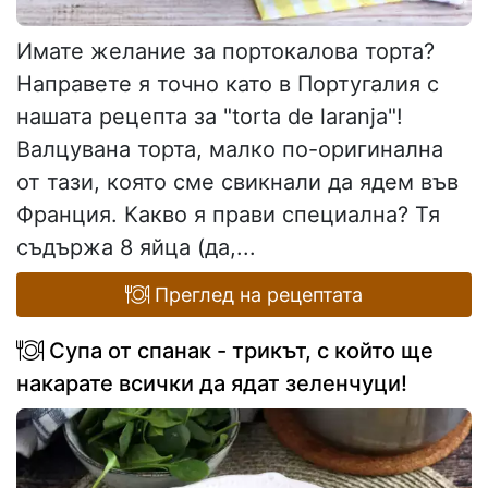
Имате желание за портокалова торта?
Направете я точно като в Португалия с
нашата рецепта за "torta de laranja"!
Валцувана торта, малко по-оригинална
от тази, която сме свикнали да ядем във
Франция. Какво я прави специална? Тя
съдържа 8 яйца (да,...
Преглед на рецептата
Супа от спанак - трикът, с който ще
накарате всички да ядат зеленчуци!