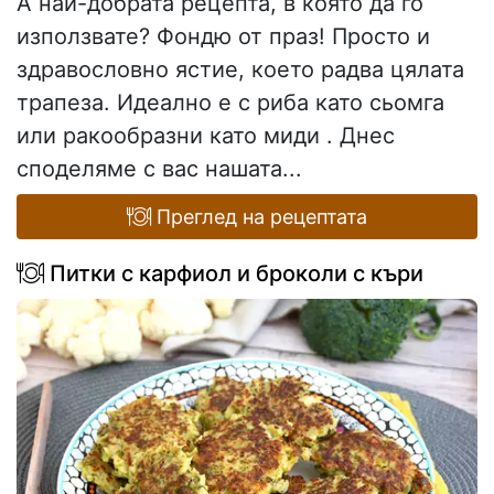
А най-добрата рецепта, в която да го
използвате? Фондю от праз! Просто и
здравословно ястие, което радва цялата
трапеза. Идеално е с риба като сьомга
или ракообразни като миди . Днес
споделяме с вас нашата...
Преглед на рецептата
Питки с карфиол и броколи с къри