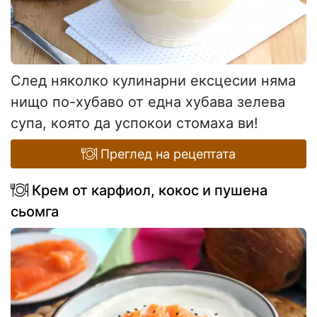
След няколко кулинарни ексцесии няма
нищо по-хубаво от една хубава зелева
супа, която да успокои стомаха ви!
Преглед на рецептата
Крем от карфиол, кокос и пушена
сьомга