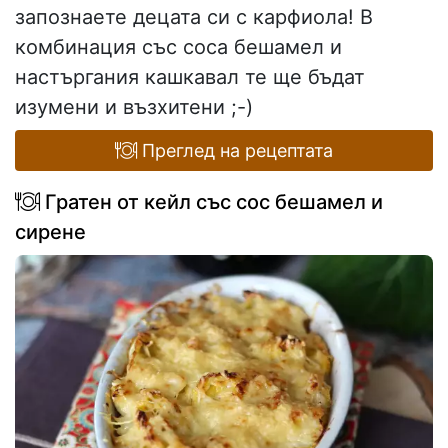
запознаете децата си с карфиола! В
комбинация със соса бешамел и
настъргания кашкавал те ще бъдат
изумени и възхитени ;-)
Преглед на рецептата
Гратен от кейл със сос бешамел и
сирене