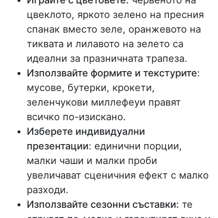
Играйте с цветовете:
червеното на
цвеклото, яркото зелено на пресния
спанак вместо зеле, оранжевото на
тиквата и лилавото на зелето са
идеални за празничната трапеза.
Използвайте формите и текстурите
:
мусове, бутерки, крокети,
зеленчукови миллефеуи правят
всичко по-изискано.
Изберете индивидуални
презентации
: единични порции,
малки чаши и малки проби
увеличават сценичния ефект с малко
разходи.
Използвайте сезонни съставки:
те