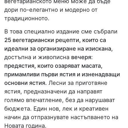
вегетарианското меню може да бъде
дори по-елегантно и модерно от
традиционното.
В това специално издание сме събрали
25 вегетариански рецепти, които са
идеални за организиране на изискана,
достъпна и живописна
вечеря
:
предястия, които озаряват масата,
примамливи първи ястия и изненадващи
основни ястия.
Лесни за приготвяне
ястия, предназначени да направят
голямо впечатление, без да нарушават
бюджета. Един нов, лек и креативен
начин да отпразнувате настъпването на
Новата година.