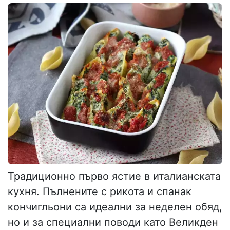
Традиционно първо ястие в италианската
кухня. Пълнените с рикота и спанак
кончигльони са идеални за неделен обяд,
но и за специални поводи като Великден