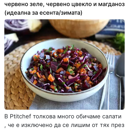
червено зеле, червено цвекло и магданоз
(идеална за есента/зимата)
В Ptitchef толкова много обичаме салати
, че е изключено да се лишим от тях през