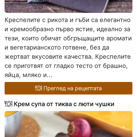
Креспелите с рикота и гъби са елегантно
и кремообразно първо ястие, идеално за
тези, които обичат обгръщащите аромати
и вегетарианското готвене, без да
жертват вкусовите качества. Креспелите
се приготвят от гладко тесто от брашно,
яйца, мляко и...
Преглед на рецептата
Крем супа от тиква с люти чушки