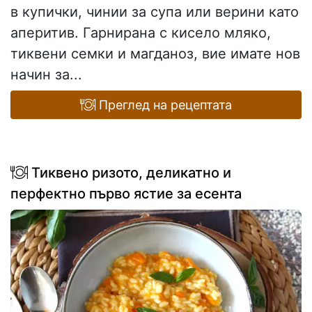
в купички, чинии за супа или верини като
аперитив. Гарнирана с кисело мляко,
тиквени семки и магданоз, вие имате нов
начин за...
Преглед на рецептата
Тиквено ризото, деликатно и
перфектно първо ястие за есента