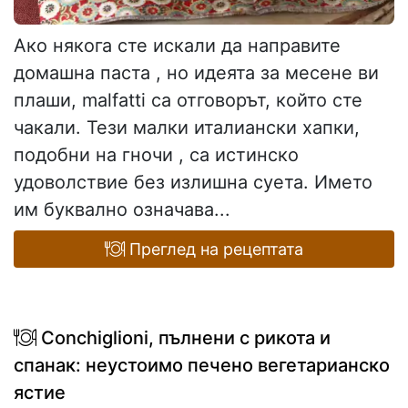
Ако някога сте искали да направите
домашна паста , но идеята за месене ви
плаши, malfatti са отговорът, който сте
чакали. Тези малки италиански хапки,
подобни на гночи , са истинско
удоволствие без излишна суета. Името
им буквално означава...
Преглед на рецептата
Conchiglioni, пълнени с рикота и
спанак: неустоимо печено вегетарианско
ястие