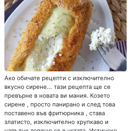
Ако обичате рецепти с изключително
вкусно сирене... тази рецепта ще се
превърне в новата ви мания. Козето
сирене , просто панирано и след това
поставено във фритюрника , става
златисто, изключително хрупкаво и
напълно топящо се в устата. Истинско...