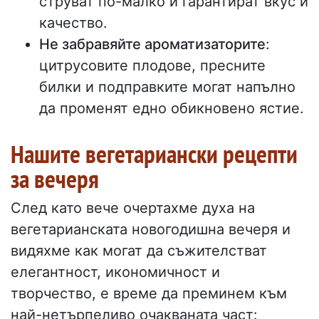
струват по-малко и гарантират вкус и
качество.
Не забравяйте ароматизаторите
:
цитрусовите плодове, пресните
билки и подправките могат напълно
да променят едно обикновено ястие.
Нашите вегетариански рецепти
за вечеря
След като вече очертахме духа на
вегетарианската новогодишна вечеря и
видяхме как могат да съжителстват
елегантност, икономичност и
творчество, е време да преминем към
най-нетърпеливо очакваната част: