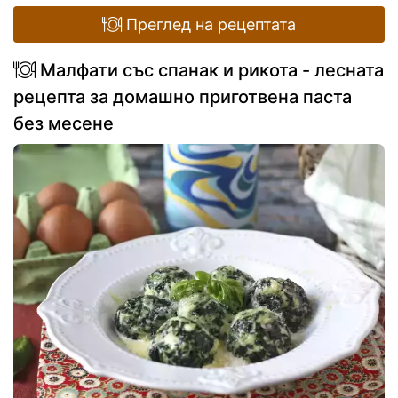
Преглед на рецептата
Малфати със спанак и рикота - лесната
рецепта за домашно приготвена паста
без месене