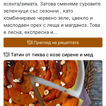
есента/зимата. Затова сменяме суровите
зеленчуци със сезонни , като
комбинираме червено зеле, цвекло и
маслодаен орех с леща и магданоз. Това
е лесна, експресна и...
Преглед на рецептата
Татин от тиква с козе сирене и мед