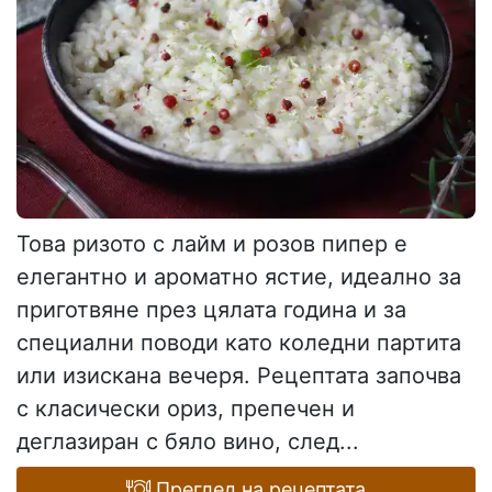
Това ризото с лайм и розов пипер е
елегантно и ароматно ястие, идеално за
приготвяне през цялата година и за
специални поводи като коледни партита
или изискана вечеря. Рецептата започва
с класически ориз, препечен и
деглазиран с бяло вино, след...
Преглед на рецептата