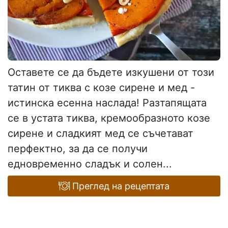
Оставете се да бъдете изкушени от този
татин от тиква с козе сирене и мед -
истинска есенна наслада! Разтапящата
се в устата тиква, кремообразното козе
сирене и сладкият мед се съчетават
перфектно, за да се получи
едновременно сладък и солен...
Преглед на рецептата