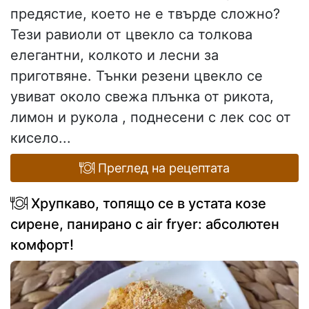
предястие, което не е твърде сложно?
Тези равиоли от цвекло са толкова
елегантни, колкото и лесни за
приготвяне. Тънки резени цвекло се
увиват около свежа плънка от рикота,
лимон и рукола , поднесени с лек сос от
кисело...
Преглед на рецептата
Хрупкаво, топящо се в устата козе
сирене, панирано с air fryer: абсолютен
комфорт!