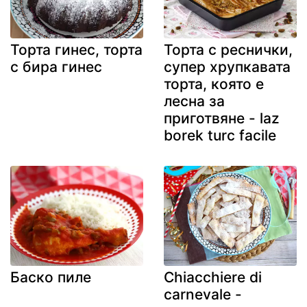
Торта гинес, торта
Торта с реснички,
с бира гинес
супер хрупкавата
торта, която е
лесна за
приготвяне - laz
borek turc facile
Баско пиле
Chiacchiere di
carnevale -