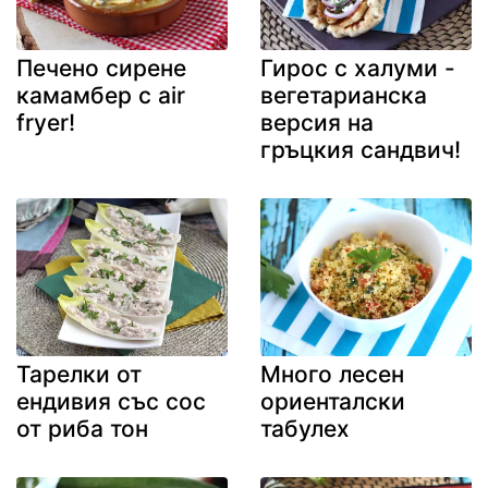
Печено сирене
Гирос с халуми -
камамбер с air
вегетарианска
fryer!
версия на
гръцкия сандвич!
Тарелки от
Много лесен
ендивия със сос
ориенталски
от риба тон
табулех