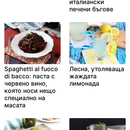
италиански
печени бъгове
Spaghetti al fuoco
Лесна, утоляваща
di bacco: паста с
жаждата
червено вино,
лимонада
която носи нещо
специално на
масата