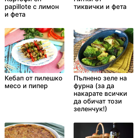
papillote с лимон
тиквички и фета
и фета
Кебап от пилешко
Пълнено зеле на
месо и пипер
фурна (за да
накарате всички
да обичат този
зеленчук!)