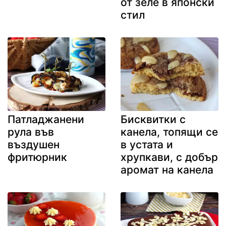
от зеле в японски
стил
Патладжанени
Бисквитки с
рула във
канела, топящи се
въздушен
в устата и
фритюрник
хрупкави, с добър
аромат на канела