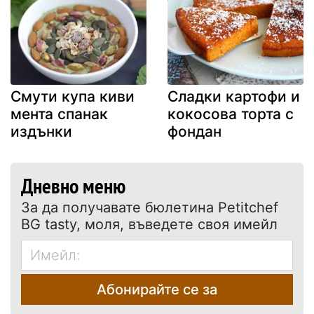
Смути купа киви
Сладки картофи и
мента спанак
кокосова торта с
издънки
фондан
Дневно меню
За да получавате бюлетина Petitchef
BG tasty, моля, въведете своя имейл
Абонирайте се за