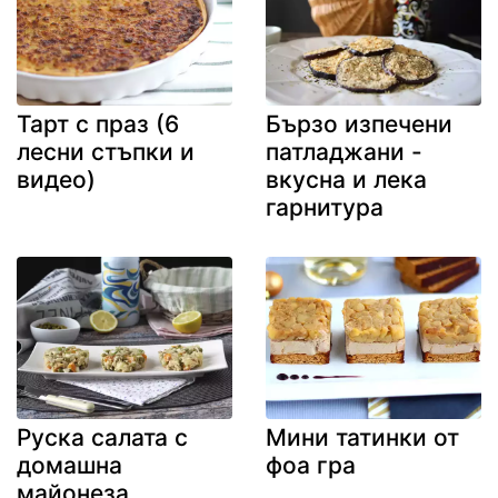
Тарт с праз (6
Бързо изпечени
лесни стъпки и
патладжани -
видео)
вкусна и лека
гарнитура
Руска салата с
Мини татинки от
домашна
фоа гра
майонеза