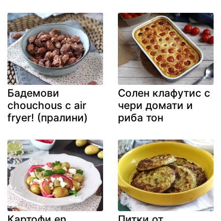
Бадемови
Солен клафутис с
chouchous с air
чери домати и
fryer! (пралини)
риба тон
Картофи en
Питки от