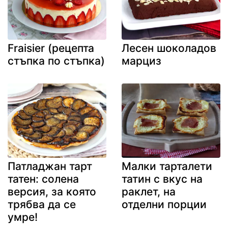
Fraisier (рецепта
Лесен шоколадов
стъпка по стъпка)
марциз
Патладжан тарт
Малки тарталети
татен: солена
татин с вкус на
версия, за която
раклет, на
трябва да се
отделни порции
умре!