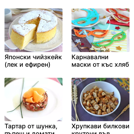
Японски чийзкейк
Карнавални
(лек и ефирен)
маски от къс хляб
Тартар от шунка,
Хрупкави билкови
пъпеш и домати
крутони във