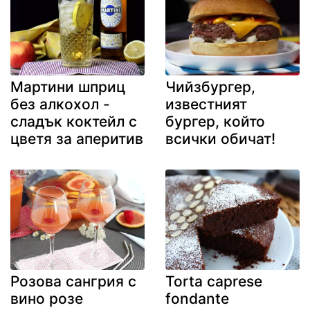
Мартини шприц
Чийзбургер,
без алкохол -
известният
сладък коктейл с
бургер, който
цветя за аперитив
всички обичат!
Розова сангрия с
Torta caprese
вино розе
fondante