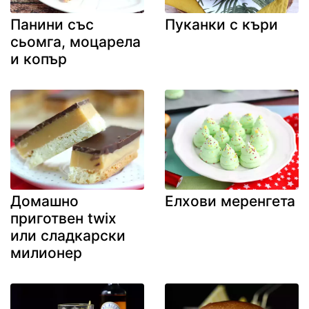
Панини със
Пуканки с къри
сьомга, моцарела
и копър
Домашно
Елхови меренгета
приготвен twix
или сладкарски
милионер