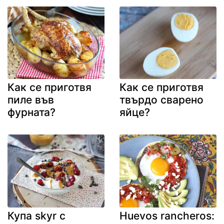
Как се приготвя
Как се приготвя
пиле във
твърдо сварено
фурната?
яйце?
Купа skyr с
Huevos rancheros: