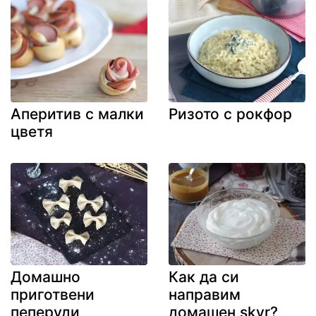
Аперитив с малки
Ризото с рокфор
цветя
Домашно
Как да си
приготвени
направим
пеперуди
домашен skyr?