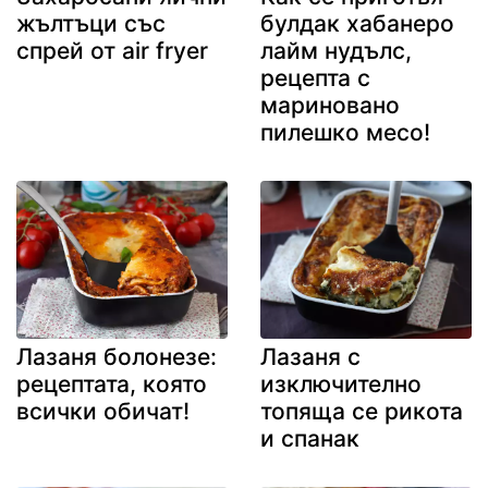
жълтъци със
булдак хабанеро
спрей от air fryer
лайм нудълс,
рецепта с
мариновано
пилешко месо!
Лазаня болонезе:
Лазаня с
рецептата, която
изключително
всички обичат!
топяща се рикота
и спанак