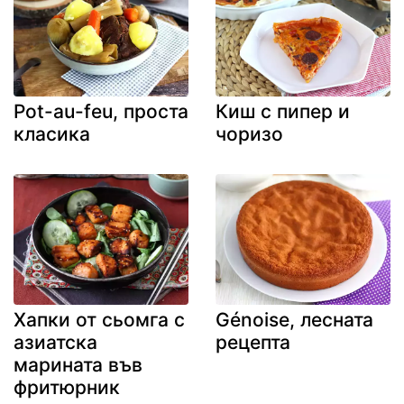
Pot-au-feu, проста
Киш с пипер и
класика
чоризо
Хапки от сьомга с
Génoise, лесната
азиатска
рецепта
марината във
фритюрник