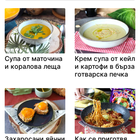
Супа от маточина
Крем супа от кейл
и коралова леща
и картофи в бърза
готварска печка
Захаросани яйчни
Как се приготвя