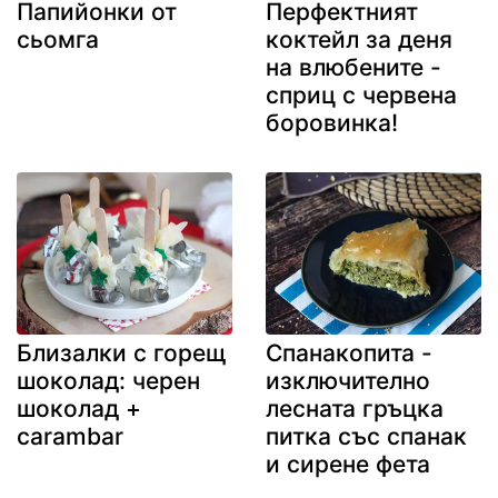
Папийонки от
Перфектният
сьомга
коктейл за деня
на влюбените -
сприц с червена
боровинка!
Близалки с горещ
Спанакопита -
шоколад: черен
изключително
шоколад +
лесната гръцка
carambar
питка със спанак
и сирене фета