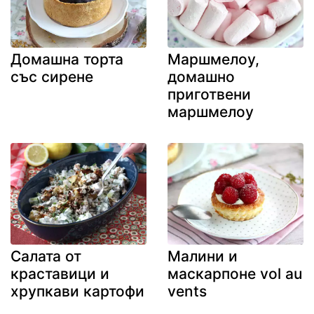
Домашна торта
Маршмелоу,
със сирене
домашно
приготвени
маршмелоу
Салата от
Малини и
краставици и
маскарпоне vol au
хрупкави картофи
vents