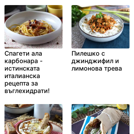
Спагети ала
Пилешко с
карбонара -
джинджифил и
истинската
лимонова трева
италианска
рецепта за
въглехидрати!