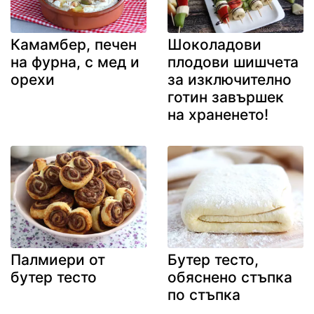
Камамбер, печен
Шоколадови
на фурна, с мед и
плодови шишчета
орехи
за изключително
готин завършек
на храненето!
Палмиери от
Бутер тесто,
бутер тесто
обяснено стъпка
по стъпка