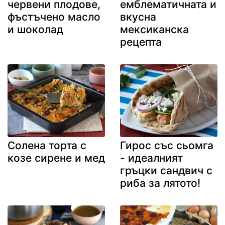
червени плодове,
емблематичната и
фъстъчено масло
вкусна
и шоколад
мексиканска
рецепта
Солена торта с
Гирос със сьомга
козе сирене и мед
- идеалният
гръцки сандвич с
риба за лятото!