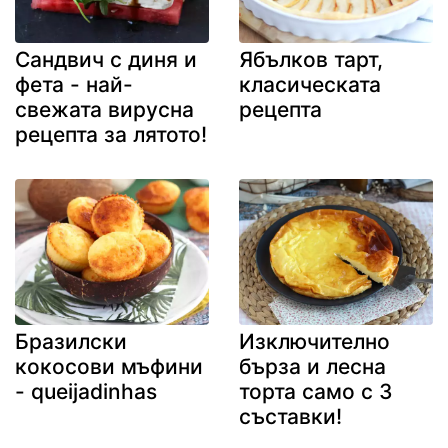
Сандвич с диня и
Ябълков тарт,
фета - най-
класическата
свежата вирусна
рецепта
рецепта за лятото!
Бразилски
Изключително
кокосови мъфини
бърза и лесна
- queijadinhas
торта само с 3
съставки!