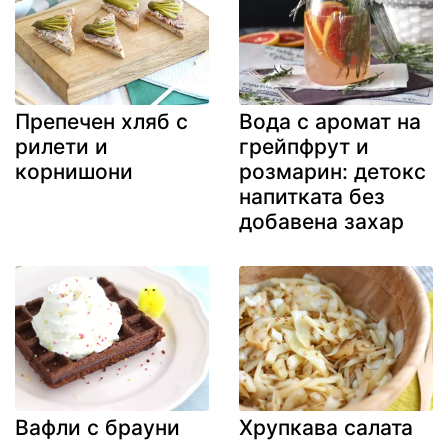
Препечен хляб с
Вода с аромат на
рилети и
грейпфрут и
корнишони
розмарин: детокс
напитката без
добавена захар
Вафли с брауни
Хрупкава салата