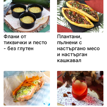
Флани от
Плантани,
тиквички и песто
пълнени с
- без глутен
настъргано месо
и настърган
кашкавал