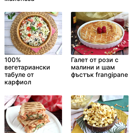
100%
Галет от рози с
вегетариански
малини и шам
табуле от
фъстък frangipane
карфиол